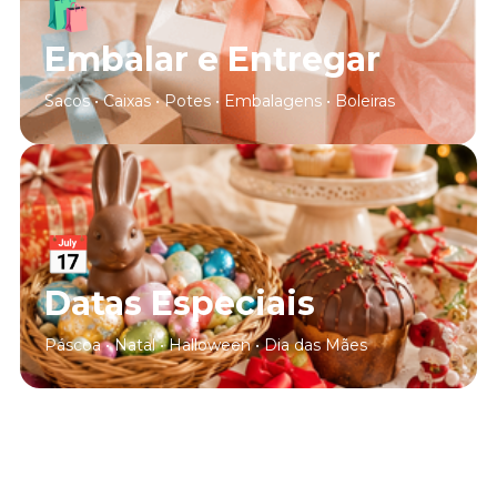
🛍
Embalar e Entregar
Sacos • Caixas • Potes • Embalagens • Boleiras
📅
Datas Especiais
Páscoa • Natal • Halloween • Dia das Mães