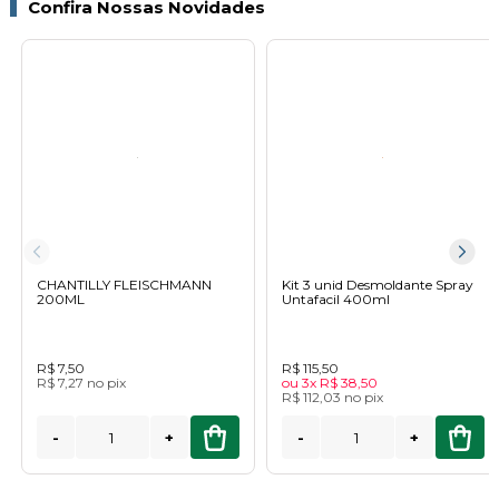
Confira Nossas Novidades
CHANTILLY FLEISCHMANN
Kit 3 unid Desmoldante Spray
200ML
Untafacil 400ml
R$ 7,50
R$ 115,50
R$ 7,27
no
pix
ou
3x
R$ 38,50
R$ 112,03
no
pix
-
+
-
+