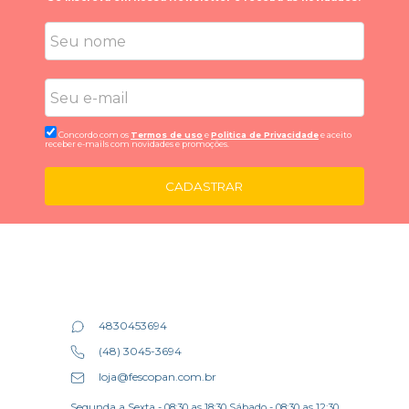
Concordo com os
Termos de uso
e
Politica de Privacidade
e aceito
receber e-mails com novidades e promoções.
CADASTRAR
4830453694
(48) 3045-3694
loja@fescopan.com.br
Segunda a Sexta - 08:30 as 18:30 Sábado - 08:30 as 12:30