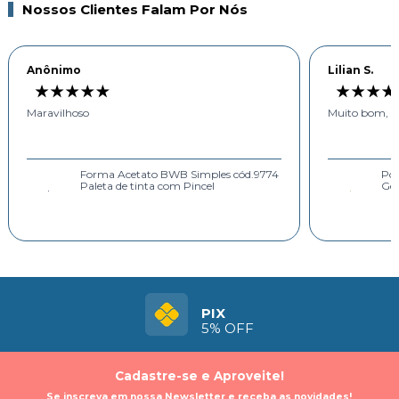
Nossos Clientes Falam Por Nós
VER TODOS
Anônimo
Lilian S.
Maravilhoso
Muito bom, r
Forma Acetato BWB Simples cód.9774
Pó 
Paleta de tinta com Pincel
Ge
PIX
5% OFF
Cadastre-se e Aproveite!
Se inscreva em nossa Newsletter e receba as novidades!