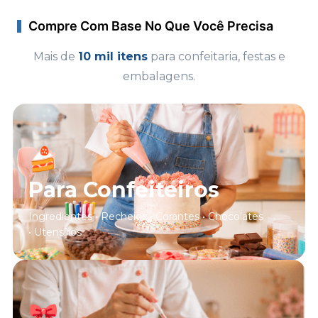
Compre Com Base No Que Você Precisa
Mais de
10 mil itens
para confeitaria, festas e
embalagens.
🍰
Para Confeiteiros
Ingredientes • Recheios • Corantes • Chocolates
• Utensílios
🎀