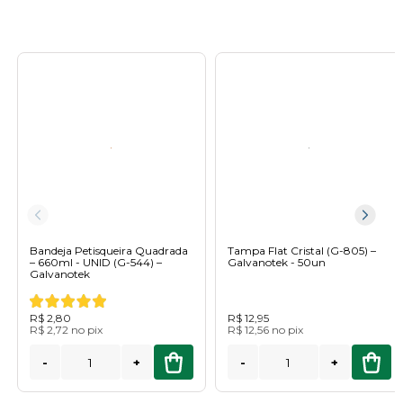
Bandeja Petisqueira Quadrada
Tampa Flat Cristal (G-805) –
– 660ml - UNID (G-544) –
Galvanotek - 50un
Galvanotek
R$ 2,80
R$ 12,95
R$ 2,72
no
pix
R$ 12,56
no
pix
-
+
-
+