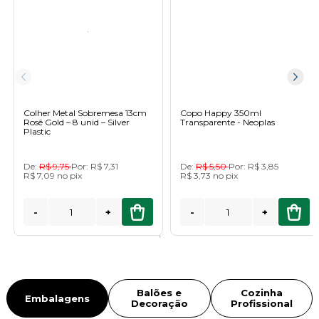
Colher Metal Sobremesa 13cm
Copo Happy 350ml
Rosê Gold – 8 unid – Silver
Transparente - Neoplas
Plastic
De:
R$ 9,75
Por:
R$ 7,31
De:
R$ 5,50
Por:
R$ 3,85
R$ 7,09
no
pix
R$ 3,73
no
pix
-
+
-
+
Balões e
Cozinha
Embalagens
Decoração
Profissional