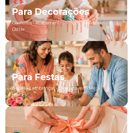
Para Decorações
Confeitos • Acabamentos • Topos • Moldes •
Glitter
🎉
Para Festas
Balões • Lembranças • Descartáveis • Mesa
posta