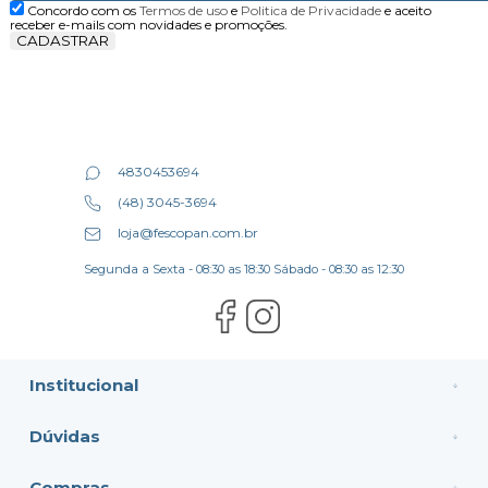
Concordo com os
Termos de uso
e
Politica de Privacidade
e aceito
receber e-mails com novidades e promoções.
CADASTRAR
4830453694
(48) 3045-3694
loja@fescopan.com.br
Segunda a Sexta - 08:30 as 18:30 Sábado - 08:30 as 12:30
Institucional
Dúvidas
Compras