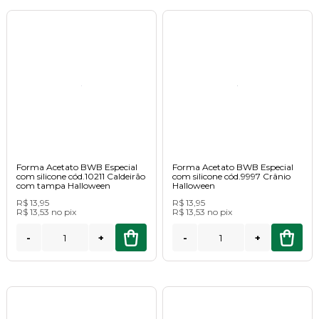
Forma Acetato BWB Especial
Forma Acetato BWB Especial
com silicone cód.10211 Caldeirão
com silicone cód.9997 Crânio
com tampa Halloween
Halloween
R$ 13,95
R$ 13,95
R$ 13,53
no
pix
R$ 13,53
no
pix
-
+
-
+