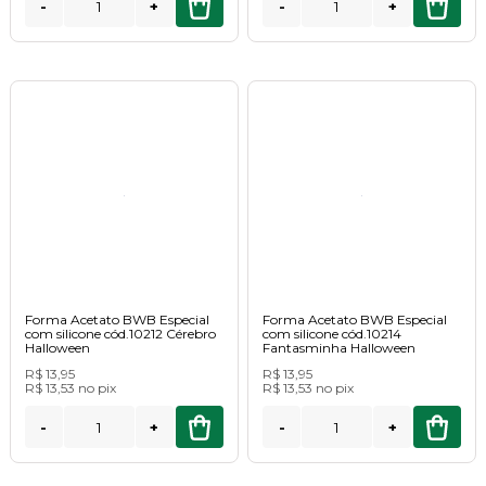
-
+
-
+
Forma Acetato BWB Especial
Forma Acetato BWB Especial
com silicone cód.10212 Cérebro
com silicone cód.10214
Halloween
Fantasminha Halloween
R$ 13,95
R$ 13,95
R$ 13,53
no
pix
R$ 13,53
no
pix
-
+
-
+