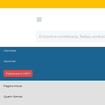
Olá Visitante!
Acesse sua conta e pedidos
Ver todas as categorias
Confeitaria
Embalagens
Descartáveis
Utensílios
Sazonais
Preços para CNPJ
Página Inicial
Quem Somos