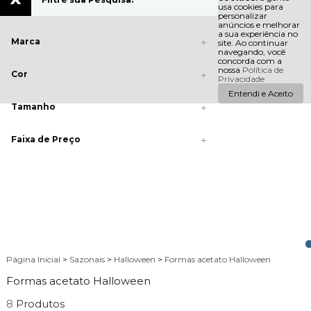
usa cookies para
personalizar
anúncios e melhorar
a sua experiência no
Marca
site. Ao continuar
navegando, você
concorda com a
nossa
Política de
Cor
Privacidade
Entendi e Aceito
Tamanho
Faixa de Preço
Página Inicial
>
Sazonais
>
Halloween
>
Formas acetato Halloween
Formas acetato Halloween
8