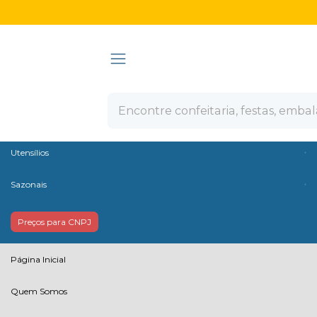
Olá Visitante!
Acesse sua conta e pedidos
Ver todas as categorias
Confeitaria
Embalagens
Descartáveis
Utensílios
Sazonais
Preços para CNPJ
Página Inicial
Quem Somos