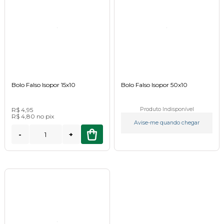
Bolo Falso Isopor 15x10
Bolo Falso Isopor 50x10
R$ 4,95
Produto Indisponível
R$ 4,80
no
pix
Avise-me quando chegar
-
+