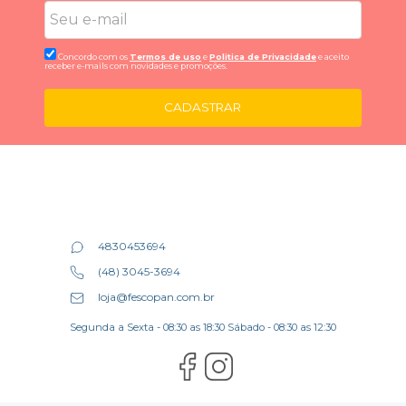
Concordo com os
Termos de uso
e
Politica de Privacidade
e aceito
receber e-mails com novidades e promoções.
CADASTRAR
4830453694
(48) 3045-3694
loja@fescopan.com.br
Segunda a Sexta - 08:30 as 18:30 Sábado - 08:30 as 12:30