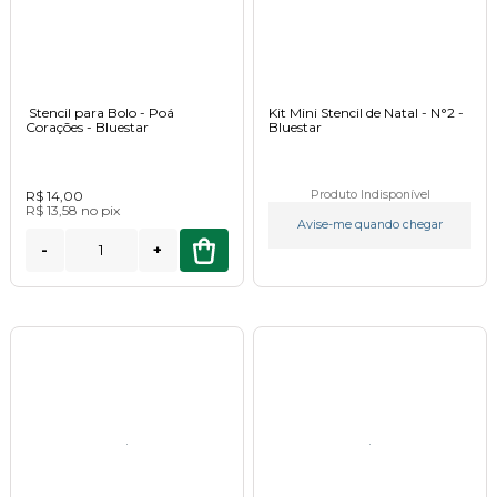
Stencil para Bolo - Poá
Kit Mini Stencil de Natal - N°2 -
Corações - Bluestar
Bluestar
R$ 14,00
Produto Indisponível
R$ 13,58
no
pix
Avise-me quando chegar
-
+