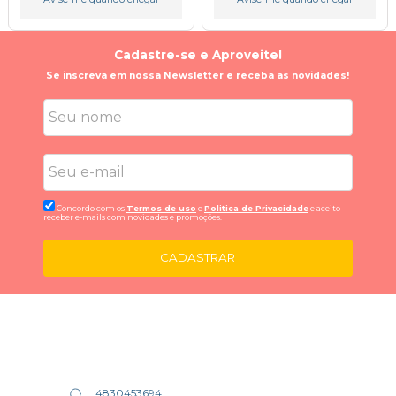
Cadastre-se e Aproveite!
Se inscreva em nossa Newsletter e receba as novidades!
Concordo com os
Termos de uso
e
Politica de Privacidade
e aceito
receber e-mails com novidades e promoções.
CADASTRAR
4830453694