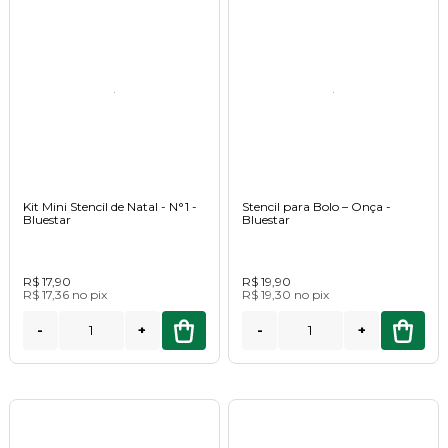
Kit Mini Stencil de Natal - N°1 -
Stencil para Bolo – Onça -
Bluestar
Bluestar
R$ 17,90
R$ 19,90
R$ 17,36
no
pix
R$ 19,30
no
pix
-
+
-
+