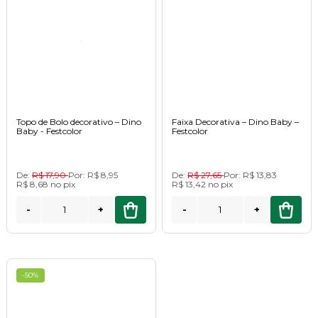
Topo de Bolo decorativo – Dino
Faixa Decorativa – Dino Baby –
Baby - Festcolor
Festcolor
De:
R$ 17,90
Por:
R$ 8,95
De:
R$ 27,65
Por:
R$ 13,83
R$ 8,68
no
pix
R$ 13,42
no
pix
-
+
-
+
-50%