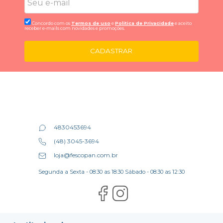
Concordo com os
Termos de uso
e
Politica de Privacidade
e aceito
receber e-mails com novidades e promoções.
CADASTRAR
4830453694
(48) 3045-3694
loja@fescopan.com.br
Segunda a Sexta - 08:30 as 18:30 Sábado - 08:30 as 12:30