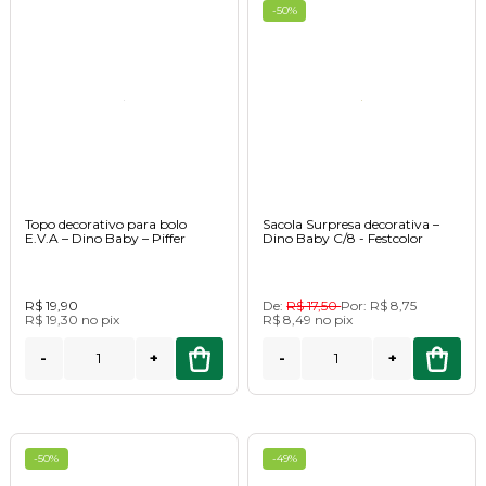
-50%
Topo decorativo para bolo
Sacola Surpresa decorativa –
E.V.A – Dino Baby – Piffer
Dino Baby C/8 - Festcolor
R$ 19,90
De:
R$ 17,50
Por:
R$ 8,75
R$ 19,30
no
pix
R$ 8,49
no
pix
-
+
-
+
-50%
-49%