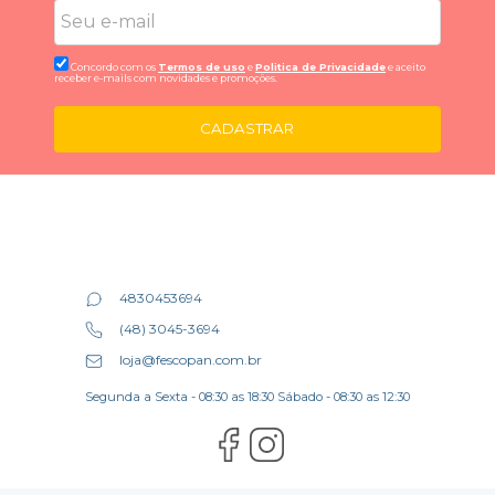
Concordo com os
Termos de uso
e
Politica de Privacidade
e aceito
receber e-mails com novidades e promoções.
CADASTRAR
4830453694
(48) 3045-3694
loja@fescopan.com.br
Segunda a Sexta - 08:30 as 18:30 Sábado - 08:30 as 12:30