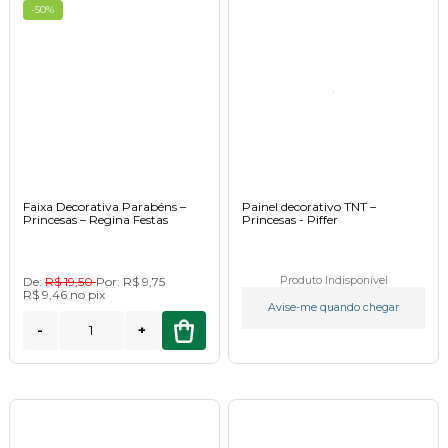
-50%
Faixa Decorativa Parabéns –
Painel decorativo TNT –
Princesas – Regina Festas
Princesas - Piffer
De:
R$ 19,50
Por:
R$ 9,75
Produto Indisponível
R$ 9,46
no
pix
Avise-me quando chegar
-
+