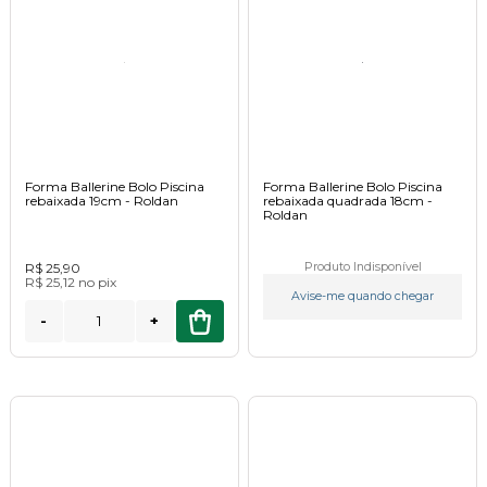
Forma Ballerine Bolo Piscina
Forma Ballerine Bolo Piscina
rebaixada 19cm - Roldan
rebaixada quadrada 18cm -
Roldan
R$ 25,90
Produto Indisponível
R$ 25,12
no
pix
Avise-me quando chegar
-
+