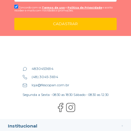
Concordo com os
Termos de uso
e
Politica de Privacidade
e aceito
receber e-mails com novidades e promoções.
CADASTRAR
4830453694
(48) 3045-3694
loja@fescopan.com.br
Segunda a Sexta - 08:30 as 18:30 Sábado - 08:30 as 12:30
Institucional