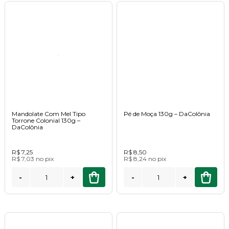
Mandolate Com Mel Tipo
Pé de Moça 130g – DaColônia
Torrone Colonial 130g –
DaColônia
R$ 7,25
R$ 8,50
R$ 7,03
no
pix
R$ 8,24
no
pix
-
+
-
+