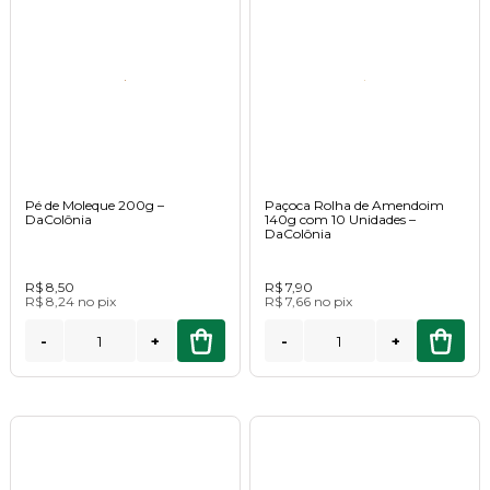
Pé de Moleque 200g –
Paçoca Rolha de Amendoim
DaColônia
140g com 10 Unidades –
DaColônia
R$ 8,50
R$ 7,90
R$ 8,24
no
pix
R$ 7,66
no
pix
-
+
-
+