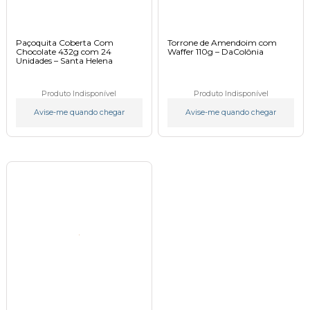
Paçoquita Coberta Com
Torrone de Amendoim com
Chocolate 432g com 24
Waffer 110g – DaColônia
Unidades – Santa Helena
Produto Indisponível
Produto Indisponível
Avise-me quando chegar
Avise-me quando chegar