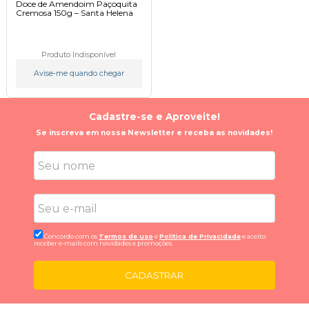
Doce de Amendoim Paçoquita
Cremosa 150g – Santa Helena
Produto Indisponível
Avise-me quando chegar
Cadastre-se e Aproveite!
Se inscreva em nossa Newsletter e receba as novidades!
Concordo com os
Termos de uso
e
Politica de Privacidade
e aceito
receber e-mails com novidades e promoções.
CADASTRAR