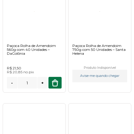
Paçoca Rolha de Amendoim
Paçoca Rolha de Amendoim
560g com 40 Unidades –
750g com 50 Unidades – Santa
DaColônia
Helena
R$ 21,50
Produto Indisponível
R$ 20,85
no
pix
Avise-me quando chegar
-
+