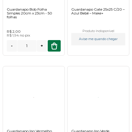
Guardanapo Bob Folha
Guardanapo Gate 25x25 C/20 –
Simples 20cm x 23cm - 50
Azul Bebê – Make+
folhas
R$ 2,00
Produto Indisponível
R$ 1,94
no
pix
Avise-me quando chegar
-
+
Guardanapo liso Vermelho
Guardanapo liso Verde