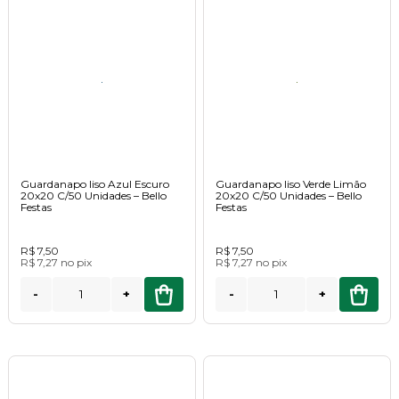
Guardanapo liso Azul Escuro
Guardanapo liso Verde Limão
20x20 C/50 Unidades – Bello
20x20 C/50 Unidades – Bello
Festas
Festas
R$ 7,50
R$ 7,50
R$ 7,27
no
pix
R$ 7,27
no
pix
-
+
-
+