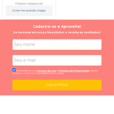
Produto Indisponível
Avise-me quando chegar
Cadastre-se e Aproveite!
Se inscreva em nossa Newsletter e receba as novidades!
Concordo com os
Termos de uso
e
Politica de Privacidade
e aceito
receber e-mails com novidades e promoções.
CADASTRAR