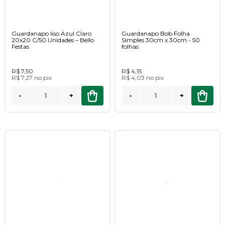
Guardanapo liso Azul Claro
Guardanapo Bob Folha
20x20 C/50 Unidades – Bello
Simples 30cm x 30cm - 50
Festas
folhas
R$ 7,50
R$ 4,15
R$ 7,27
no
pix
R$ 4,03
no
pix
-
+
-
+