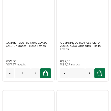
Guardanapo liso Roxo 20x20
Guardanapo liso Rosa Claro
C/50 Unidades – Bello Festas
20x20 C/50 Unidades – Bello
Festas
R$ 7,50
R$ 7,50
R$ 7,27
no
pix
R$ 7,27
no
pix
-
+
-
+