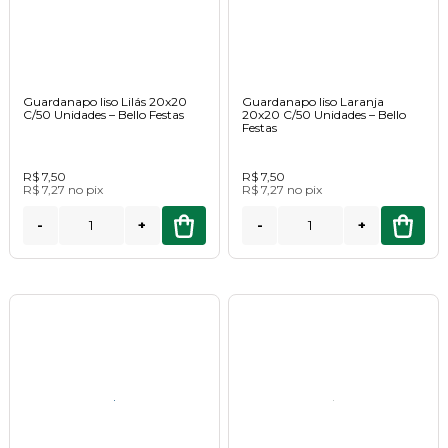
Guardanapo liso Lilás 20x20
Guardanapo liso Laranja
C/50 Unidades – Bello Festas
20x20 C/50 Unidades – Bello
Festas
R$ 7,50
R$ 7,50
R$ 7,27
no
pix
R$ 7,27
no
pix
-
+
-
+