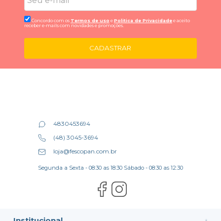
Concordo com os
Termos de uso
e
Politica de Privacidade
e aceito
receber e-mails com novidades e promoções.
CADASTRAR
4830453694
(48) 3045-3694
loja@fescopan.com.br
Segunda a Sexta - 08:30 as 18:30 Sábado - 08:30 as 12:30
Institucional