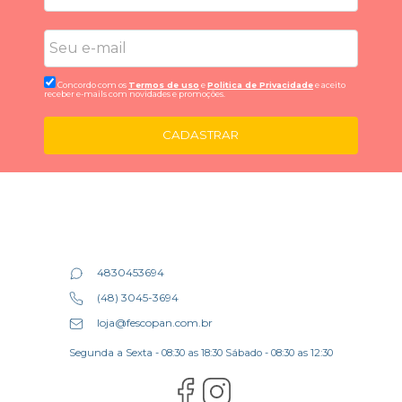
Concordo com os
Termos de uso
e
Politica de Privacidade
e aceito
receber e-mails com novidades e promoções.
CADASTRAR
4830453694
(48) 3045-3694
loja@fescopan.com.br
Segunda a Sexta - 08:30 as 18:30 Sábado - 08:30 as 12:30