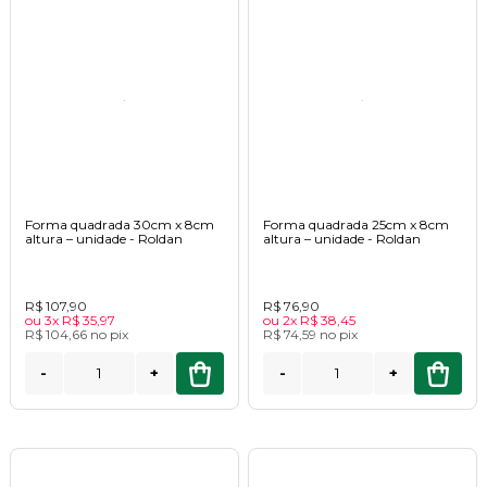
Forma quadrada 30cm x 8cm
Forma quadrada 25cm x 8cm
altura – unidade - Roldan
altura – unidade - Roldan
R$ 107,90
R$ 76,90
ou
3x
R$ 35,97
ou
2x
R$ 38,45
R$ 104,66
no
pix
R$ 74,59
no
pix
-
+
-
+