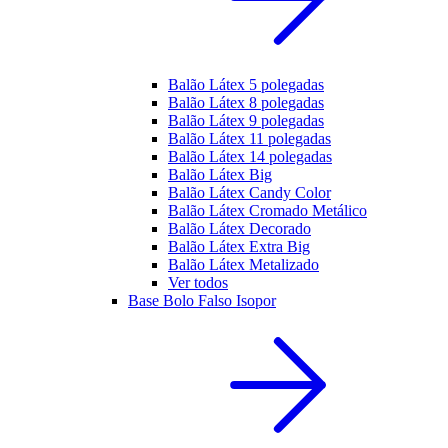
Balão Látex 5 polegadas
Balão Látex 8 polegadas
Balão Látex 9 polegadas
Balão Látex 11 polegadas
Balão Látex 14 polegadas
Balão Látex Big
Balão Látex Candy Color
Balão Látex Cromado Metálico
Balão Látex Decorado
Balão Látex Extra Big
Balão Látex Metalizado
Ver todos
Base Bolo Falso Isopor