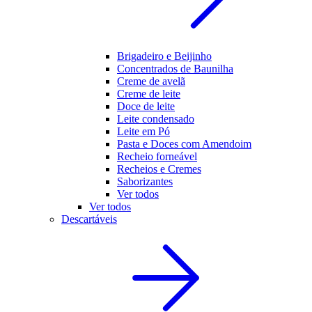
Brigadeiro e Beijinho
Concentrados de Baunilha
Creme de avelã
Creme de leite
Doce de leite
Leite condensado
Leite em Pó
Pasta e Doces com Amendoim
Recheio forneável
Recheios e Cremes
Saborizantes
Ver todos
Ver todos
Descartáveis