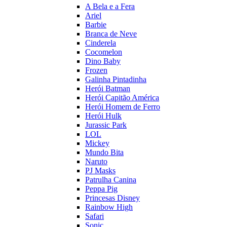
A Bela e a Fera
Ariel
Barbie
Branca de Neve
Cinderela
Cocomelon
Dino Baby
Frozen
Galinha Pintadinha
Herói Batman
Herói Capitão América
Herói Homem de Ferro
Herói Hulk
Jurassic Park
LOL
Mickey
Mundo Bita
Naruto
PJ Masks
Patrulha Canina
Peppa Pig
Princesas Disney
Rainbow High
Safari
Sonic