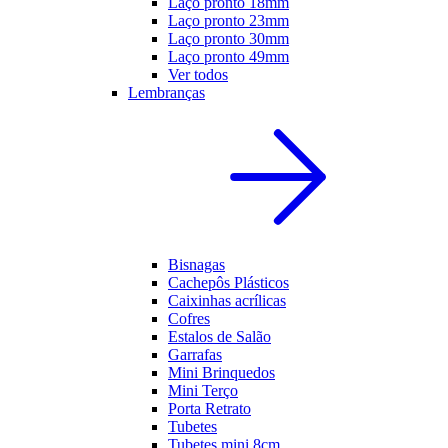
Laço pronto 18mm
Laço pronto 23mm
Laço pronto 30mm
Laço pronto 49mm
Ver todos
Lembranças
Bisnagas
Cachepôs Plásticos
Caixinhas acrílicas
Cofres
Estalos de Salão
Garrafas
Mini Brinquedos
Mini Terço
Porta Retrato
Tubetes
Tubetes mini 8cm