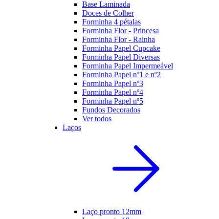
Base Laminada
Doces de Colher
Forminha 4 pétalas
Forminha Flor - Princesa
Forminha Flor - Rainha
Forminha Papel Cupcake
Forminha Papel Diversas
Forminha Papel Impermeável
Forminha Papel nº1 e nº2
Forminha Papel nº3
Forminha Papel nº4
Forminha Papel nº5
Fundos Decorados
Ver todos
Laços
Laço pronto 12mm