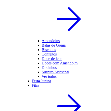
Amendoins
Balas de Goma
Biscoitos
Confeitos
Doce de leite
Doces com Amendoim
Docinhos
Suspiro Artesanal
Ver todos
Festa Junina
Fitas