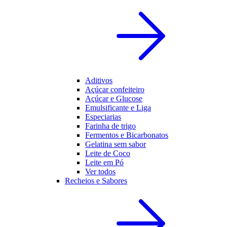
Aditivos
Açúcar confeiteiro
Açúcar e Glucose
Emulsificante e Liga
Especiarias
Farinha de trigo
Fermentos e Bicarbonatos
Gelatina sem sabor
Leite de Coco
Leite em Pó
Ver todos
Recheios e Sabores