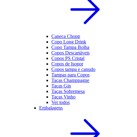
Caneca Chopp
Copo Long Drink
Copo Tampa Bolha
Copos Descartáveis
Copos PS Cristal
Copos de Isopor
Copos tampa e canudo
Tampas para Copos
Taças Champpagne
Taças Gin
Taças Sobremesa
Taças Vinho
Ver todos
Embalagens