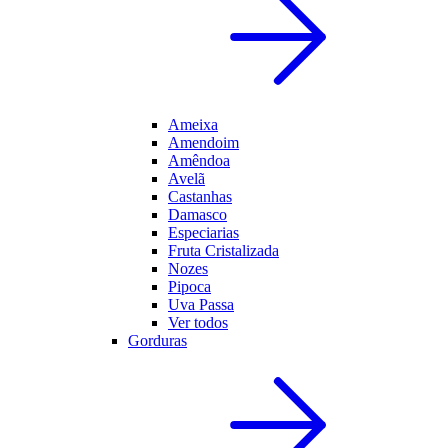
Ameixa
Amendoim
Amêndoa
Avelã
Castanhas
Damasco
Especiarias
Fruta Cristalizada
Nozes
Pipoca
Uva Passa
Ver todos
Gorduras