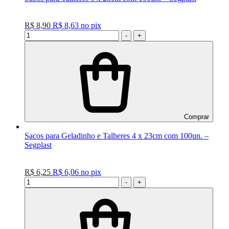
R$ 8,90
R$ 8,63
no
pix
-
+
Comprar
Sacos para Geladinho e Talheres 4 x 23cm com 100un. –
Segplast
R$ 6,25
R$ 6,06
no
pix
-
+