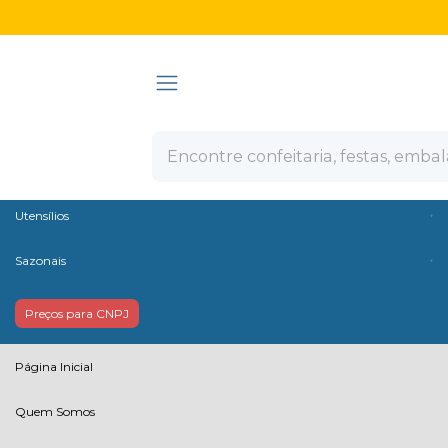
Olá Visitante!
Acesse sua conta e pedidos
Ver todas as categorias
Confeitaria
Embalagens
Descartáveis
Utensílios
Sazonais
Preços para CNPJ
Página Inicial
Quem Somos