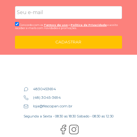
Concordo com os
Termos de uso
e
Politica de Privacidade
e aceito
receber e-mails com novidades e promoções.
CADASTRAR
4830453694
(48) 3045-3694
loja@fescopan.com.br
Segunda a Sexta - 08:30 as 18:30 Sábado - 08:30 as 12:30