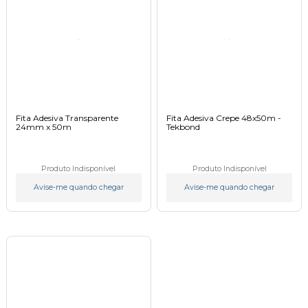
Fita Adesiva Transparente
Fita Adesiva Crepe 48x50m -
24mm x 50m
Tekbond
Produto Indisponível
Produto Indisponível
Avise-me quando chegar
Avise-me quando chegar