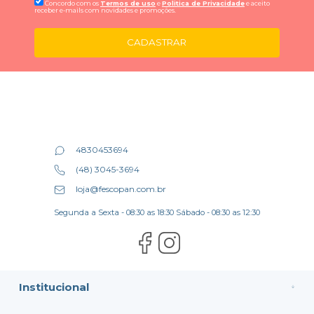
Concordo com os
Termos de uso
e
Politica de Privacidade
e aceito
receber e-mails com novidades e promoções.
CADASTRAR
4830453694
(48) 3045-3694
loja@fescopan.com.br
Segunda a Sexta - 08:30 as 18:30 Sábado - 08:30 as 12:30
Institucional