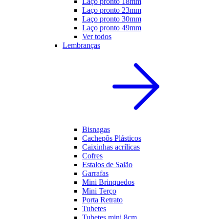
Laço pronto 18mm
Laço pronto 23mm
Laço pronto 30mm
Laço pronto 49mm
Ver todos
Lembranças
Bisnagas
Cachepôs Plásticos
Caixinhas acrílicas
Cofres
Estalos de Salão
Garrafas
Mini Brinquedos
Mini Terço
Porta Retrato
Tubetes
Tubetes mini 8cm