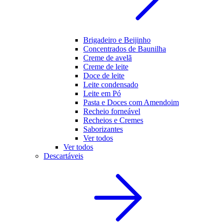
Brigadeiro e Beijinho
Concentrados de Baunilha
Creme de avelã
Creme de leite
Doce de leite
Leite condensado
Leite em Pó
Pasta e Doces com Amendoim
Recheio forneável
Recheios e Cremes
Saborizantes
Ver todos
Ver todos
Descartáveis