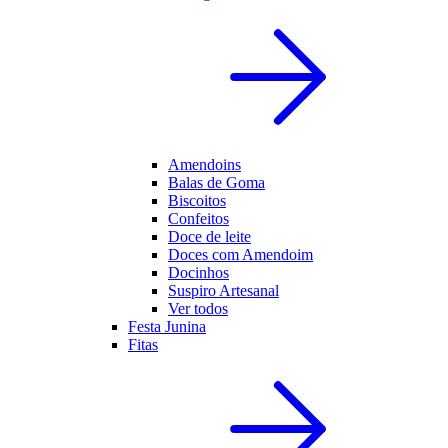
Amendoins
Balas de Goma
Biscoitos
Confeitos
Doce de leite
Doces com Amendoim
Docinhos
Suspiro Artesanal
Ver todos
Festa Junina
Fitas