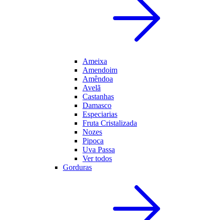
Ameixa
Amendoim
Amêndoa
Avelã
Castanhas
Damasco
Especiarias
Fruta Cristalizada
Nozes
Pipoca
Uva Passa
Ver todos
Gorduras