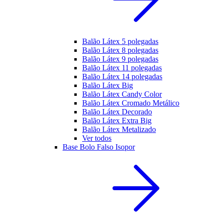
Balão Látex 5 polegadas
Balão Látex 8 polegadas
Balão Látex 9 polegadas
Balão Látex 11 polegadas
Balão Látex 14 polegadas
Balão Látex Big
Balão Látex Candy Color
Balão Látex Cromado Metálico
Balão Látex Decorado
Balão Látex Extra Big
Balão Látex Metalizado
Ver todos
Base Bolo Falso Isopor