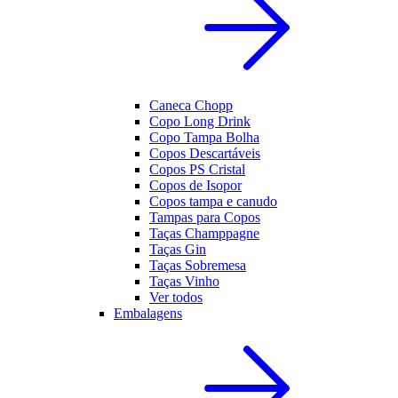
Caneca Chopp
Copo Long Drink
Copo Tampa Bolha
Copos Descartáveis
Copos PS Cristal
Copos de Isopor
Copos tampa e canudo
Tampas para Copos
Taças Champpagne
Taças Gin
Taças Sobremesa
Taças Vinho
Ver todos
Embalagens