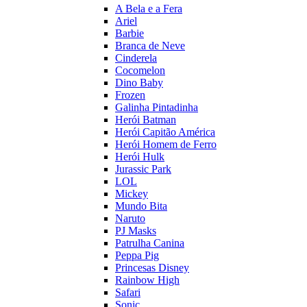
A Bela e a Fera
Ariel
Barbie
Branca de Neve
Cinderela
Cocomelon
Dino Baby
Frozen
Galinha Pintadinha
Herói Batman
Herói Capitão América
Herói Homem de Ferro
Herói Hulk
Jurassic Park
LOL
Mickey
Mundo Bita
Naruto
PJ Masks
Patrulha Canina
Peppa Pig
Princesas Disney
Rainbow High
Safari
Sonic