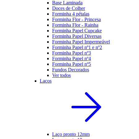
Base Laminada
Doces de Colher
Forminha 4 pétalas
Forminha Flor - Princesa
Forminha Flor - Rainha
Forminha Papel Cupcake
Forminha Papel Diversas
Forminha Papel Impermeável
Forminha Papel nº1 e nº2
Forminha Papel nº3
Forminha Papel nº4
Forminha Papel nº5
Fundos Decorados
Ver todos
Laços
Laço pronto 12mm