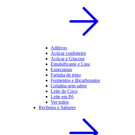
Aditivos
Açúcar confeiteiro
Açúcar e Glucose
Emulsificante e Liga
Especiarias
Farinha de trigo
Fermentos e Bicarbonatos
Gelatina sem sabor
Leite de Coco
Leite em Pó
Ver todos
Recheios e Sabores