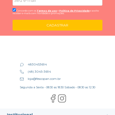
Concordo com os
Termos de uso
e
Politica de Privacidade
e aceito
receber e-mails com novidades e promoções.
CADASTRAR
4830453694
(48) 3045-3694
loja@fescopan.com.br
Segunda a Sexta - 08:30 as 18:30 Sábado - 08:30 as 12:30
Institucional