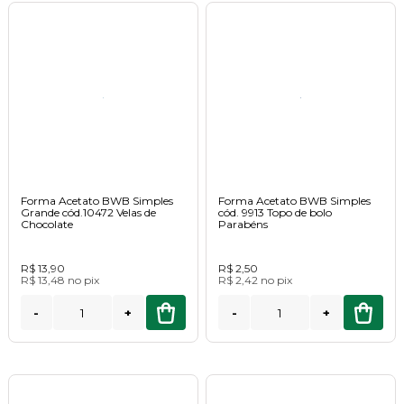
Forma Acetato BWB Simples
Forma Acetato BWB Simples
Grande cód.10472 Velas de
cód. 9913 Topo de bolo
Chocolate
Parabéns
R$ 13,90
R$ 2,50
R$ 13,48
no
pix
R$ 2,42
no
pix
-
+
-
+