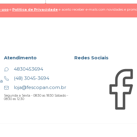
 uso
e
Politica de Privacidade
e aceito receber e-mails com novidades e promo
Atendimento
Redes Sociais
4830453694
(48) 3045-3694
ta
loja@fescopan.com.br
Segunda a Sexta - 08:30 as 18:30 Sábado -
08:30 as 12:30