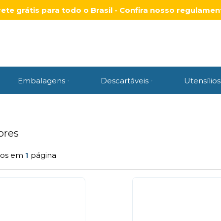
rete grátis para todo o Brasil - Confira nosso regulamen
Embalagens
Descartáveis
Utensílios
ores
tos em
1
página