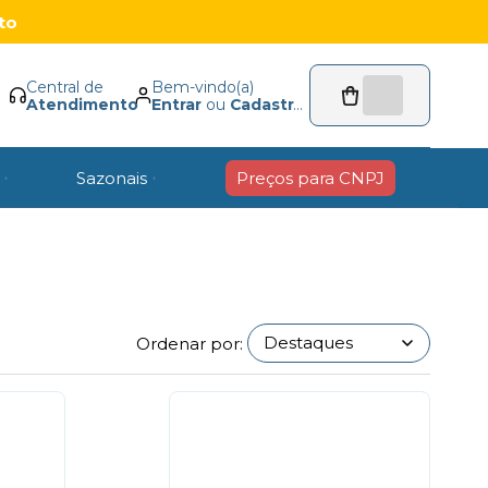
to
Central de
Bem-vindo(a)
Atendimento
Entrar
ou
Cadastrar
Sazonais
Preços para CNPJ
Ordenar por: