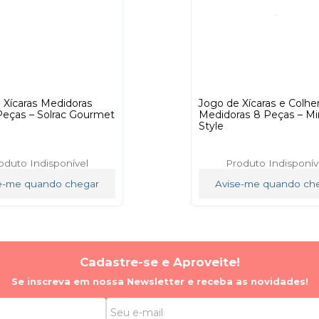
 Xícaras Medidoras
Jogo de Xícaras e Colhe
eças – Solrac Gourmet
Medidoras 8 Peças – M
Style
oduto Indisponível
Produto Indisponív
e-me quando chegar
Avise-me quando ch
Cadastre-se e Aproveite!
Se inscreva em nossa Newsletter e receba as novidades!