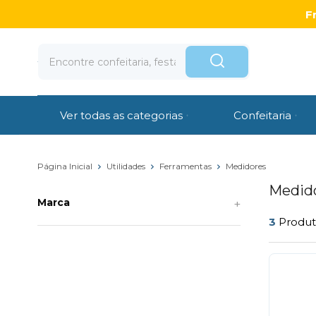
F
Ver todas as categorias
Confeitaria
Página Inicial
Utilidades
Ferramentas
Medidores
Medid
Marca
3
Produ