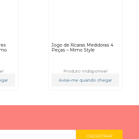
res
Jogo de Xícaras Medidoras 4
imo
Peças – Mimo Style
el
Produto Indisponível
egar
Avise-me quando chegar
CADASTRAR