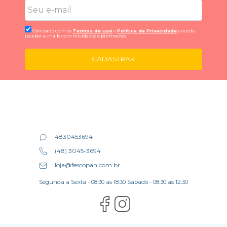
Concordo com os
Termos de uso
e
Politica de Privacidade
e aceito
receber e-mails com novidades e promoções.
CADASTRAR
4830453694
(48) 3045-3694
loja@fescopan.com.br
Segunda a Sexta - 08:30 as 18:30 Sábado - 08:30 as 12:30