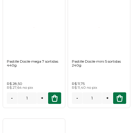
Pastille Docile mega 7 sortidas
Pastille Docile mini 5 sortidas
440g
240g
R$ 28,50
R$ 11,75
R$ 27,64
no
pix
R$ 11,40
no
pix
-
+
-
+