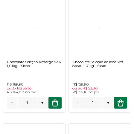
Chocolate Seleção Amargo 52%
Chocolate Seleção ao leite 38%
1,01kg – Sicao
cacau 1,01kg - Sicao
R$ 169,90
R$ 159,90
ou
3x
R$ 56,63
ou
3x
R$ 53,30
R$ 164,80
no
pix
R$ 155,10
no
pix
-
+
-
+