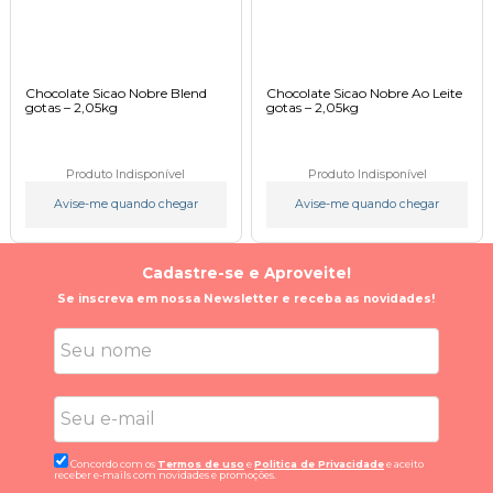
Chocolate Sicao Nobre Blend
Chocolate Sicao Nobre Ao Leite
gotas – 2,05kg
gotas – 2,05kg
Produto Indisponível
Produto Indisponível
Avise-me quando chegar
Avise-me quando chegar
Cadastre-se e Aproveite!
Se inscreva em nossa Newsletter e receba as novidades!
Concordo com os
Termos de uso
e
Politica de Privacidade
e aceito
receber e-mails com novidades e promoções.