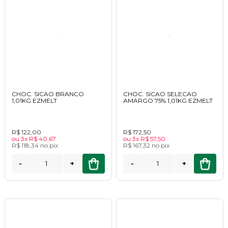
CHOC. SICAO BRANCO
CHOC. SICAO SELECAO
1,01KG EZMELT
AMARGO 75% 1,01KG EZMELT
R$ 122,00
R$ 172,50
ou
3x
R$ 40,67
ou
3x
R$ 57,50
R$ 118,34
no
pix
R$ 167,32
no
pix
-
+
-
+