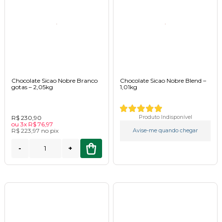
Chocolate Sicao Nobre Branco
Chocolate Sicao Nobre Blend –
gotas – 2,05kg
1,01kg
R$ 230,90
Produto Indisponível
ou
3x
R$ 76,97
R$ 223,97
no
pix
Avise-me quando chegar
-
+