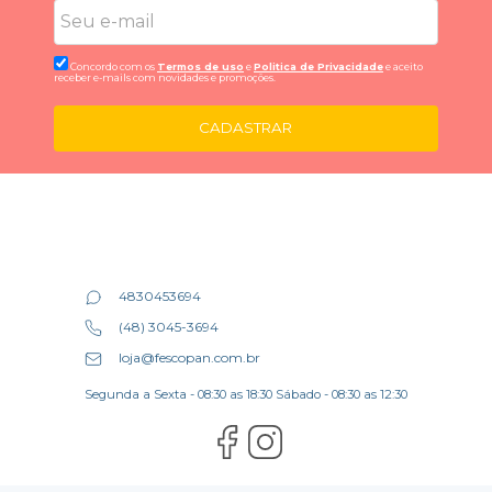
Concordo com os
Termos de uso
e
Politica de Privacidade
e aceito
receber e-mails com novidades e promoções.
CADASTRAR
4830453694
(48) 3045-3694
loja@fescopan.com.br
Segunda a Sexta - 08:30 as 18:30 Sábado - 08:30 as 12:30