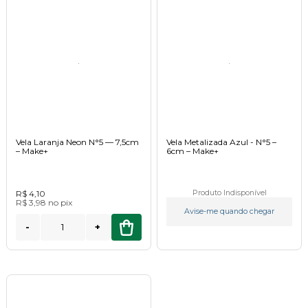
Vela Laranja Neon N°5 –– 7,5cm
Vela Metalizada Azul - N°5 –
– Make+
6cm – Make+
R$ 4,10
Produto Indisponível
R$ 3,98
no
pix
Avise-me quando chegar
-
+