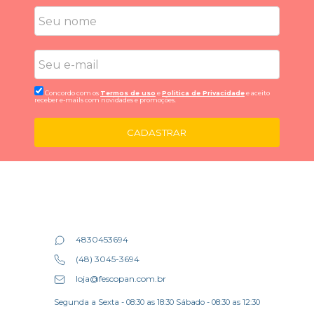
Concordo com os
Termos de uso
e
Politica de Privacidade
e aceito
receber e-mails com novidades e promoções.
CADASTRAR
4830453694
(48) 3045-3694
loja@fescopan.com.br
Segunda a Sexta - 08:30 as 18:30 Sábado - 08:30 as 12:30