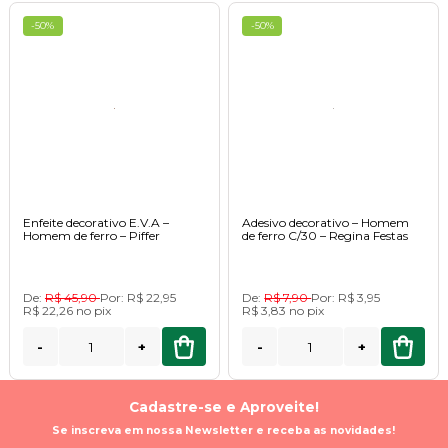
-50%
-50%
Enfeite decorativo E.V.A –
Adesivo decorativo – Homem
Homem de ferro – Piffer
de ferro C/30 – Regina Festas
De:
R$ 45,90
Por:
R$ 22,95
De:
R$ 7,90
Por:
R$ 3,95
R$ 22,26
no
pix
R$ 3,83
no
pix
-
+
-
+
Cadastre-se e Aproveite!
Se inscreva em nossa Newsletter e receba as novidades!