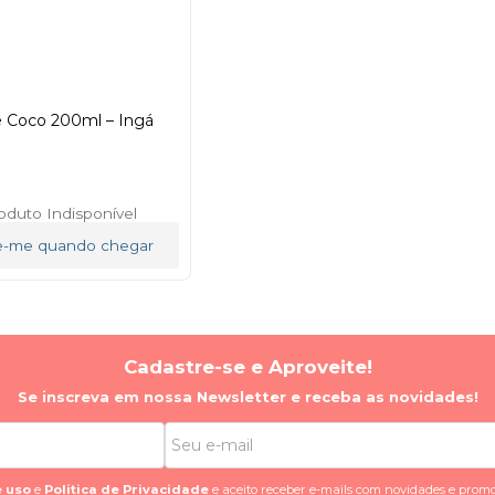
e Coco 200ml – Ingá
oduto Indisponível
e-me quando chegar
Cadastre-se e Aproveite!
Se inscreva em nossa Newsletter e receba as novidades!
 uso
e
Politica de Privacidade
e aceito receber e-mails com novidades e promo