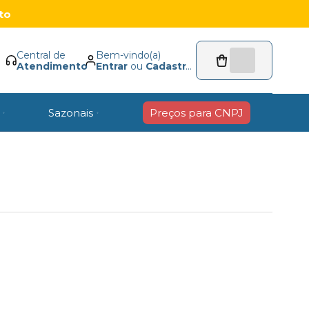
to
Central de
Bem-vindo(a)
Atendimento
Entrar
ou
Cadastrar
Sazonais
Preços para CNPJ