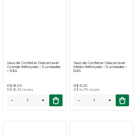
Saco de Confeitar Descartável
Saco de Confeitar Descartável
Grande Reforçado – 5 unidades
Médio Reforçado – 5 unidades –
– R&S
R&S
R$ 18,90
R$ 15,25
R$ 18,33
no
pix
R$ 14,79
no
pix
-
+
-
+