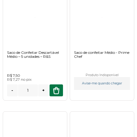
Saco de Confeitar Descartável
Saco de confeitar Médio - Prime
Médio – 5 unidades – R&S
Chef
R$ 7,50
Produto Indisponível
R$ 7,27
no
pix
Avise-me quando chegar
-
+