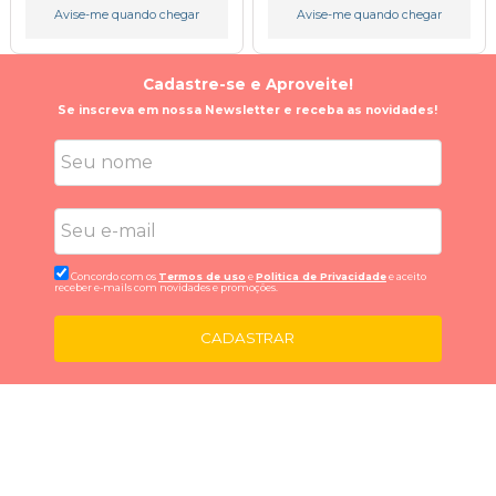
Avise-me quando chegar
Avise-me quando chegar
Cadastre-se e Aproveite!
Se inscreva em nossa Newsletter e receba as novidades!
Concordo com os
Termos de uso
e
Politica de Privacidade
e aceito
receber e-mails com novidades e promoções.
CADASTRAR