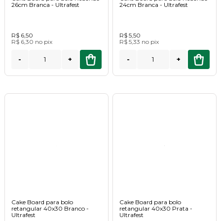
26cm Branca - Ultrafest
24cm Branca - Ultrafest
R$ 6,50
R$ 5,50
R$ 6,30
no
pix
R$ 5,33
no
pix
-
+
-
+
Cake Board para bolo
Cake Board para bolo
retangular 40x30 Branco -
retangular 40x30 Prata -
Ultrafest
Ultrafest