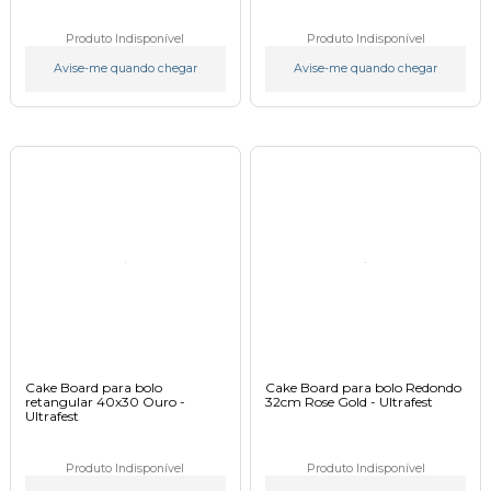
Produto Indisponível
Produto Indisponível
Avise-me quando chegar
Avise-me quando chegar
Cake Board para bolo
Cake Board para bolo Redondo
retangular 40x30 Ouro -
32cm Rose Gold - Ultrafest
Ultrafest
Produto Indisponível
Produto Indisponível