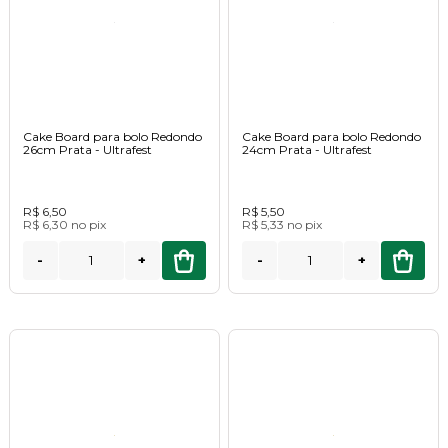
Cake Board para bolo Redondo
Cake Board para bolo Redondo
26cm Prata - Ultrafest
24cm Prata - Ultrafest
R$ 6,50
R$ 5,50
R$ 6,30
no
pix
R$ 5,33
no
pix
-
+
-
+