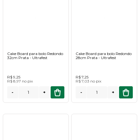
Cake Board para bolo Redondo
Cake Board para bolo Redondo
32cm Prata - Ultrafest
28cm Prata - Ultrafest
R$ 9,25
R$ 7,25
R$ 8,97
no
pix
R$ 7,03
no
pix
-
+
-
+