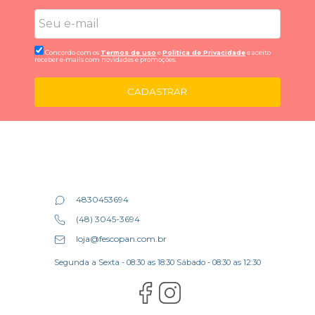
Concordo com os
Termos de uso
e
Politica de Privacidade
e aceito
receber e-mails com novidades e promoções.
CADASTRAR
4830453694
(48) 3045-3694
loja@fescopan.com.br
Segunda a Sexta - 08:30 as 18:30 Sábado - 08:30 as 12:30