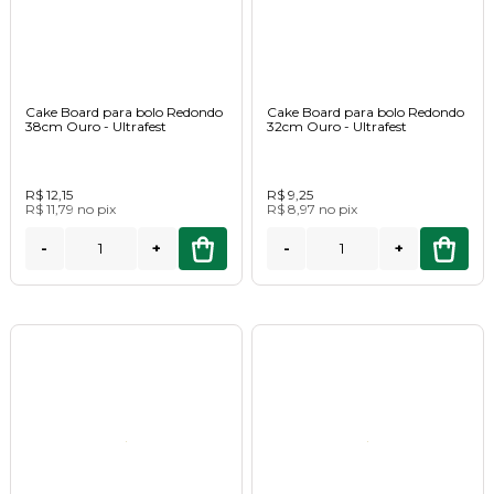
Cake Board para bolo Redondo
Cake Board para bolo Redondo
38cm Ouro - Ultrafest
32cm Ouro - Ultrafest
R$ 12,15
R$ 9,25
R$ 11,79
no
pix
R$ 8,97
no
pix
-
+
-
+