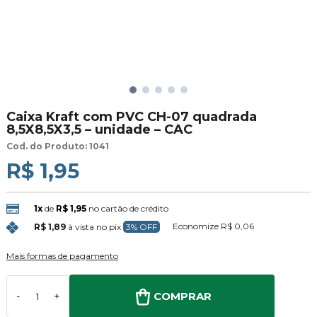
Caixa Kraft com PVC CH-07 quadrada
8,5X8,5X3,5 – unidade – CAC
Cod. do Produto: 1041
R$ 1,95
1x
de
R$ 1,95
no cartão de crédito
Economize
R$ 0,06
R$ 1,89
à vista no pix
3% OFF
Mais formas de pagamento
COMPRAR
-
+