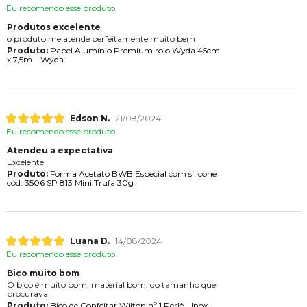
Eu recomendo esse produto.
Produtos excelente
o produto me atende perfeitamente muito bem
Produto:
Papel Alumínio Premium rolo Wyda 45cm
x 7,5m – Wyda
Edson N.
21/08/2024
Eu recomendo esse produto.
Atendeu a expectativa
Excelente
Produto:
Forma Acetato BWB Especial com silicone
cód. 3506 SP 813 Mini Trufa 30g
Luana D.
14/08/2024
Eu recomendo esse produto.
Bico muito bom
O bico é muito bom, material bom, do tamanho que
procurava
Produto:
Bico de Confeitar Wilton nº 1 Perlê - Inox -