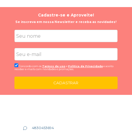
Cadastre-se e Aproveite!
Se inscreva em nossa Newsletter e receba as novidades!
Concordo com os
Termos de uso
e
Politica de Privacidade
e aceito
receber e-mails com novidades e promoções.
CADASTRAR
4830453694