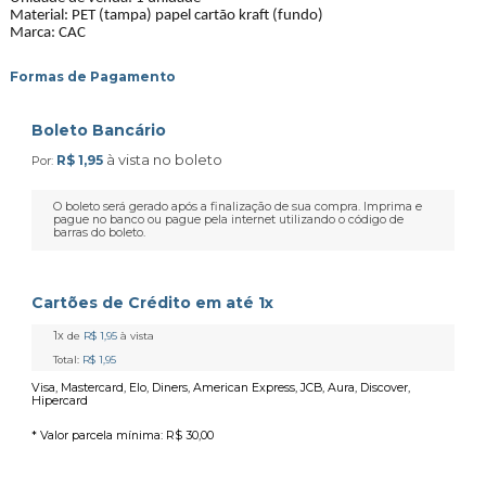
Material: PET (tampa) papel cartão kraft (fundo)
Marca: CAC
Formas de Pagamento
Boleto Bancário
à vista no boleto
R$ 1,95
Por:
O boleto será gerado após a finalização de sua compra. Imprima e
pague no banco ou pague pela internet utilizando o código de
barras do boleto.
Cartões de Crédito em até 1x
1x
de
R$ 1,95
à vista
Total:
R$ 1,95
Visa, Mastercard, Elo, Diners, American Express, JCB, Aura, Discover,
Hipercard
* Valor parcela mínima:
R$ 30,00