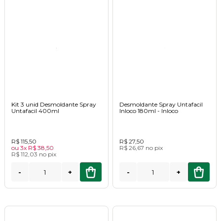
Kit 3 unid Desmoldante Spray
Desmoldante Spray Untafacil
Untafacil 400ml
Inloco 180ml - Inloco
R$ 115,50
R$ 27,50
ou
3x
R$ 38,50
R$ 26,67
no
pix
R$ 112,03
no
pix
-
+
-
+