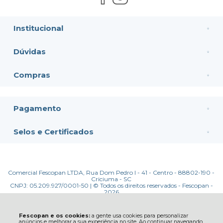
Institucional
Dúvidas
Compras
Pagamento
Selos e Certificados
Comercial Fescopan LTDA, Rua Dom Pedro I - 41 - Centro - 88802-190 -
Criciuma - SC
CNPJ: 05.209.927/0001-50 | © Todos os direitos reservados - Fescopan -
2026
Fescopan e os cookies:
a gente usa cookies para personalizar
anúncios e melhorar a sua experiência no site. Ao continuar navegando,