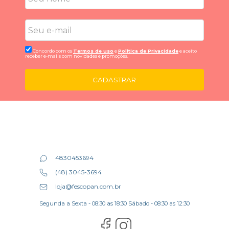
Concordo com os
Termos de uso
e
Politica de Privacidade
e aceito
receber e-mails com novidades e promoções.
CADASTRAR
4830453694
(48) 3045-3694
loja@fescopan.com.br
Segunda a Sexta - 08:30 as 18:30 Sábado - 08:30 as 12:30