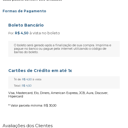
Formas de Pagamento
Boleto Bancário
à vista no boleto
R$ 4,50
Por:
O boleto será gerado após a finalização de sua compra. Imprima e
pague no banco ou pague pela internet utilizando o código de
barras do boleto.
Cartões de Crédito em até 1x
1x
de
R$ 4,50
à vista
Total:
R$ 4,50
Visa, Mastercard, Elo, Diners, American Express, JCB, Aura, Discover,
Hipercard
* Valor parcela mínima:
R$ 30,00
Avaliações dos Clientes