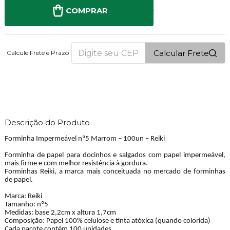
COMPRAR
Calcular Frete
Calcule Frete e Prazo
2
PONTOS
Descrição do Produto
Forminha Impermeável nº5 Marrom – 100un – Reiki
Forminha de papel para docinhos e salgados com papel impermeável,
mais firme e com melhor resistência à gordura.
Forminhas Reiki, a marca mais conceituada no mercado de forminhas
de papel.
Marca: Reiki
Tamanho: nº5
Medidas: base 2,2cm x altura 1,7cm
Composição: Papel 100% celulose e tinta atóxica (quando colorida)
Cada pacote contém 100 unidades