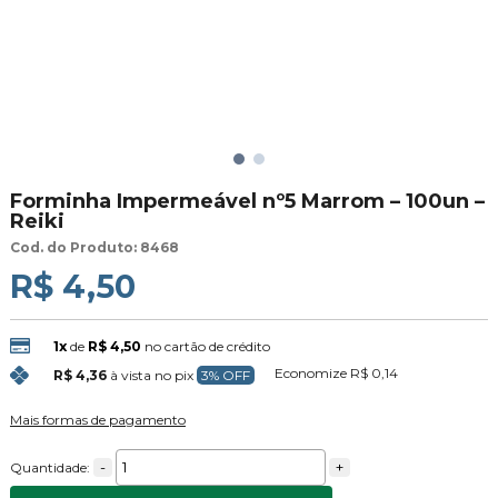
Forminha Impermeável nº5 Marrom – 100un –
Reiki
Cod. do Produto: 8468
R$ 4,50
1x
de
R$ 4,50
no cartão de crédito
Economize
R$ 0,14
R$ 4,36
à vista no pix
3% OFF
Mais formas de pagamento
-
+
Quantidade: