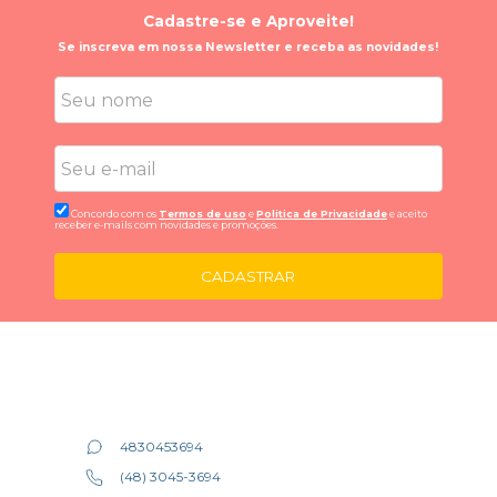
Cadastre-se e Aproveite!
Se inscreva em nossa Newsletter e receba as novidades!
Concordo com os
Termos de uso
e
Politica de Privacidade
e aceito
receber e-mails com novidades e promoções.
CADASTRAR
4830453694
(48) 3045-3694