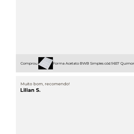
Comprou:
Forma Acetato BWB Simples cód.9657 Quimon
Muito bom, recomendo!
Lilian S.