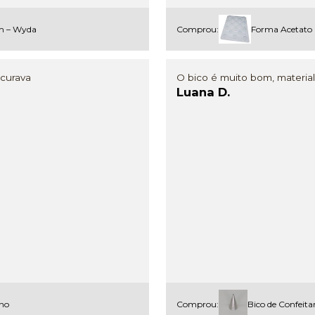
m – Wyda
Comprou:
Forma Acetato B
ocurava
O bico é muito bom, materi
Luana D.
eno
Comprou:
Bico de Confeita