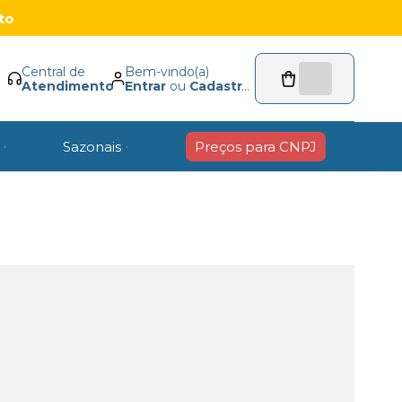
to
Central de
Bem-vindo(a)
Atendimento
Entrar
ou
Cadastrar
Sazonais
Preços para CNPJ