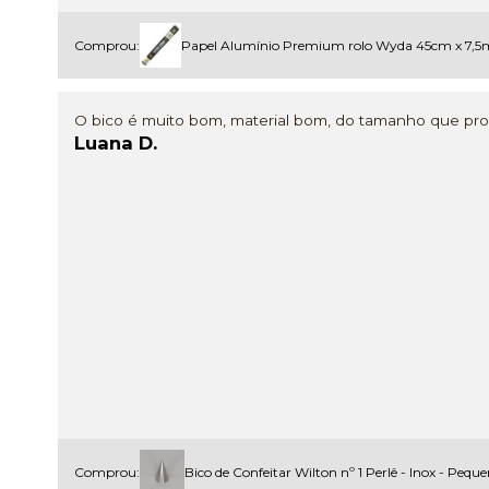
Comprou:
Papel Alumínio Premium rolo Wyda 45cm x 7,5
O bico é muito bom, material bom, do tamanho que pr
Luana D.
Comprou:
Bico de Confeitar Wilton nº 1 Perlê - Inox - Pequ