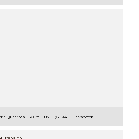
eira Quadrada – 660ml - UNID (G-544) – Galvanotek
u trabalho