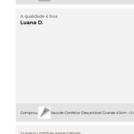
A qualidade é boa
Luana D.
Comprou:
Saco de Confeitar Descartável Grande 40cm – 5 u
Superou minhas expectativas