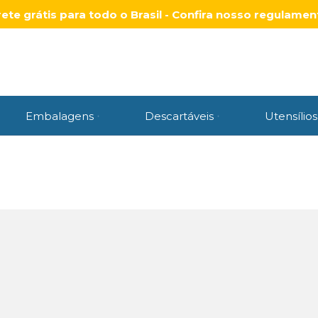
rete grátis para todo o Brasil - Confira nosso regulamen
Embalagens
Descartáveis
Utensílios