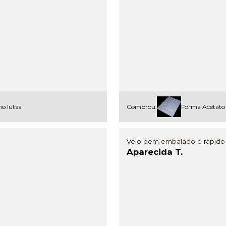
o lutas
Comprou:
Forma Acetato 
Veio bem embalado e rápido
Aparecida T.