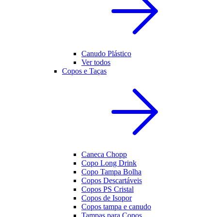
Canudo Plástico
Ver todos
Copos e Taças
Caneca Chopp
Copo Long Drink
Copo Tampa Bolha
Copos Descartáveis
Copos PS Cristal
Copos de Isopor
Copos tampa e canudo
Tampas para Copos