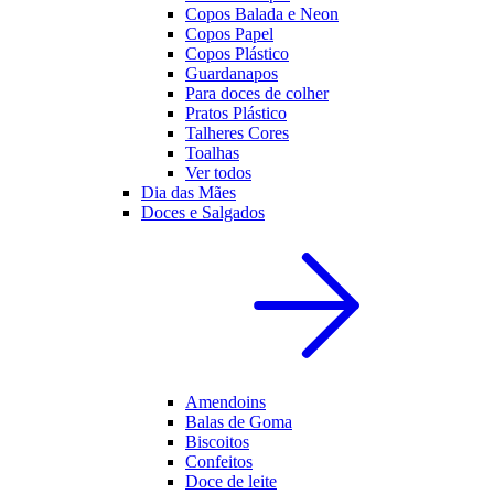
Copos Balada e Neon
Copos Papel
Copos Plástico
Guardanapos
Para doces de colher
Pratos Plástico
Talheres Cores
Toalhas
Ver todos
Dia das Mães
Doces e Salgados
Amendoins
Balas de Goma
Biscoitos
Confeitos
Doce de leite