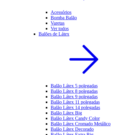
Acessórios
Bomba Balão
Varetas
Ver todos
Balões de Látex
Balão Látex 5 polegadas
Balão Látex 8 polegadas
Balão Látex 9 polegadas
Balão Látex 11 polegadas
Balão Látex 14 polegadas
Balão Látex Big
Balão Látex Candy Color
Balão Látex Cromado Metálico
Balão Látex Decorado
Balão Látex Extra Big