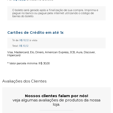
O boleto será gerado após a finalização de sua compra. Imprima e
pague no banco ou pague pela internet utilizando o código de
barras do boleto.
Cartões de Crédito em até 1x
1x
de
R$ 10,12
à vista
Total:
R$ 10,12
Visa, Mastercard, Elo, Diners, American Express, JCB, Aura, Discover,
Hipercard
* Valor parcela mínima:
R$ 30,00
Avaliações dos Clientes
Nossos clientes falam por nós!
veja algumas avaliações de produtos da nossa
loja.