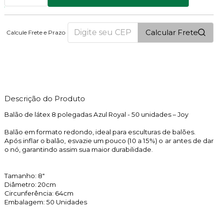
Calcular Frete
Calcule Frete e Prazo
5
PONTOS
Descrição do Produto
Balão de látex 8 polegadas Azul Royal - 50 unidades – Joy
Balão em formato redondo, ideal para esculturas de balões.
Após inflar o balão, esvazie um pouco (10 a 15%) o ar antes de dar
o nó, garantindo assim sua maior durabilidade.
Tamanho: 8"
Diâmetro: 20cm
Circunferência: 64cm
Embalagem: 50 Unidades