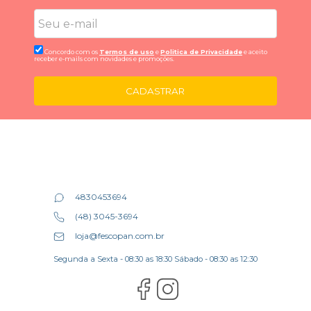
Concordo com os
Termos de uso
e
Politica de Privacidade
e aceito
receber e-mails com novidades e promoções.
CADASTRAR
4830453694
(48) 3045-3694
loja@fescopan.com.br
Segunda a Sexta - 08:30 as 18:30 Sábado - 08:30 as 12:30