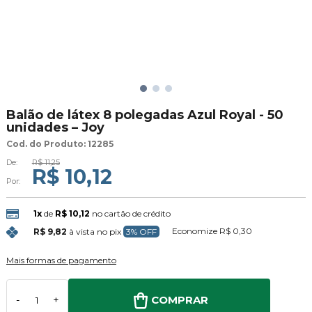
Balão de látex 8 polegadas Azul Royal - 50
unidades – Joy
Cod. do Produto: 12285
De:
R$ 11,25
R$ 10,12
Por:
1x
de
R$ 10,12
no cartão de crédito
Economize
R$ 0,30
R$ 9,82
à vista no pix
3% OFF
Mais formas de pagamento
COMPRAR
-
+