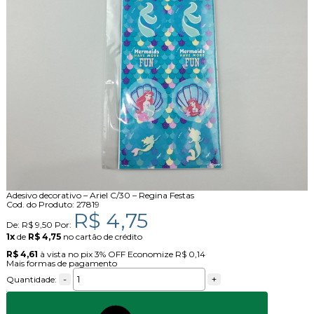
Adesivo decorativo – Ariel C/30 – Regina Festas
Cod. do Produto: 27819
R$ 4,75
De:
R$ 9,50
Por:
1x
de
R$ 4,75
no cartão de crédito
R$ 4,61
à vista no pix
3% OFF
Economize
R$ 0,14
Mais formas de pagamento
-
+
Quantidade: