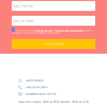
Concordo com os
Termos de uso
e
Politica de Privacidade
e aceito
receber e-mails com novidades e promoções.
CADASTRAR
4830453694
(48) 3045-3694
loja@fescopan.com.br
Segunda a Sexta - 08:30 as 18:30 Sábado - 08:30 as 12:30