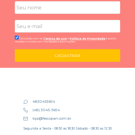
Concordo com os
Termos de uso
e
Politica de Privacidade
e aceito
receber e-mails com novidades e promoções.
CADASTRAR
4830453694
(48) 3045-3694
loja@fescopan.com.br
Segunda a Sexta - 08:30 as 18:30 Sábado - 08:30 as 12:30