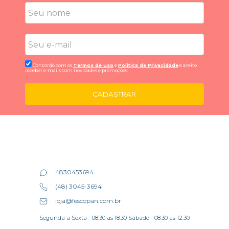
Concordo com os
Termos de uso
e
Politica de Privacidade
e aceito
receber e-mails com novidades e promoções.
CADASTRAR
4830453694
(48) 3045-3694
loja@fescopan.com.br
Segunda a Sexta - 08:30 as 18:30 Sábado - 08:30 as 12:30