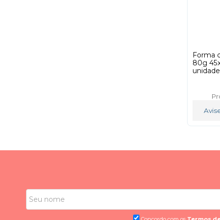
Forma d
80g 45
unidade
Pr
Avis
Concordo com os
Termos de