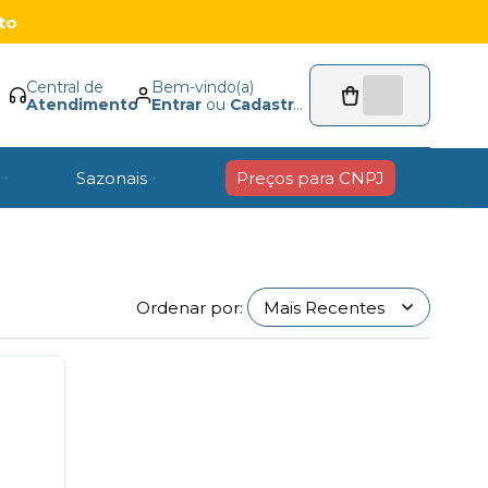
to
Central de
Bem-vindo(a)
Atendimento
Entrar
ou
Cadastrar
Sazonais
Preços para CNPJ
Ordenar por: