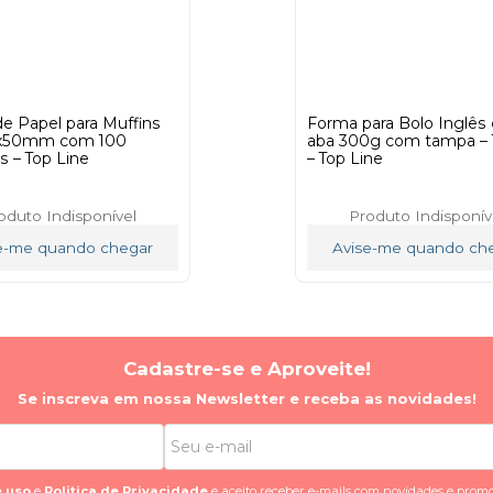
e Papel para Muffins
Forma para Bolo Inglês
x50mm com 100
aba 300g com tampa – 
s – Top Line
– Top Line
oduto Indisponível
Produto Indisponív
e-me quando chegar
Avise-me quando ch
Cadastre-se e Aproveite!
Se inscreva em nossa Newsletter e receba as novidades!
 uso
e
Politica de Privacidade
e aceito receber e-mails com novidades e promo