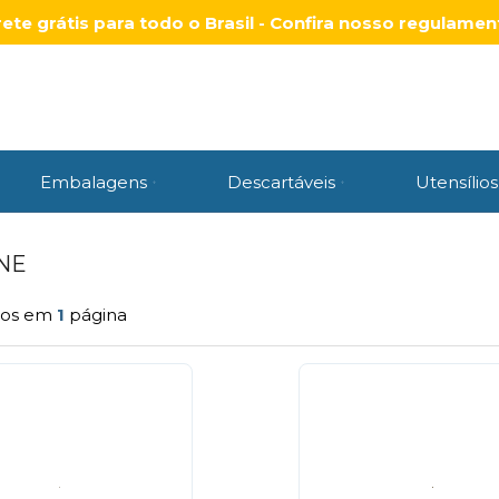
rete grátis para todo o Brasil - Confira nosso regulamen
Embalagens
Descartáveis
Utensílios
NE
tos em
1
página