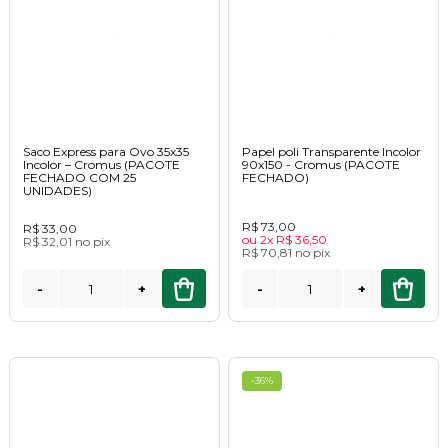
Saco Express para Ovo 35x35
Papel poli Transparente Incolor
Incolor – Cromus (PACOTE
90x150 - Cromus (PACOTE
FECHADO COM 25
FECHADO)
UNIDADES)
R$ 73,00
R$ 33,00
ou
2x
R$ 36,50
R$ 32,01
no
pix
R$ 70,81
no
pix
-
+
-
+
-36%