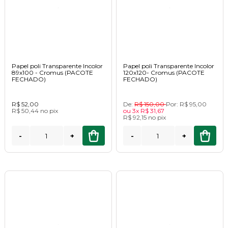
Papel poli Transparente Incolor
Papel poli Transparente Incolor
89x100 - Cromus (PACOTE
120x120- Cromus (PACOTE
FECHADO)
FECHADO)
R$ 52,00
De:
R$ 150,00
Por:
R$ 95,00
R$ 50,44
no
pix
ou
3x
R$ 31,67
R$ 92,15
no
pix
-
+
-
+