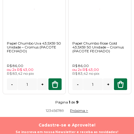
Papel Chumbo Uva 43,5X59 50
Papel Chumbo Rose Gold
Unidade – Cromus (PACOTE
43,5X59 50 Unidade – Cromus
FECHADO)
(PACOTE FECHADO)
R$ 86,00
R$ 86,00
ou
2x
R$ 43,00
ou
2x
R$ 43,00
R$ 83,42
no
pix
R$ 83,42
no
pix
-
+
-
+
Página
1
de
9
1
2
3
4
5
6
7
8
9
Próxima >
Cadastre-se e Aproveite!
Se inscreva em nossa Newsletter e receba as novidades!