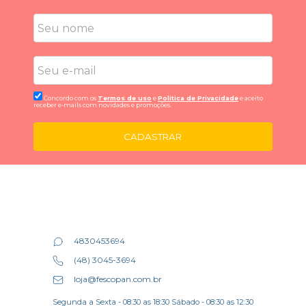
Concordo com os
Termos de uso
e
Politica de Privacidade
e aceito
receber e-mails com novidades e promoções.
CADASTRAR
4830453694
(48) 3045-3694
loja@fescopan.com.br
Segunda a Sexta - 08:30 as 18:30 Sábado - 08:30 as 12:30