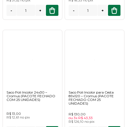
R$ 31,52
no
pix
R$ 18,33
no
pix
-
+
-
+
Saco Poli Incolor 24x30 –
Saco Poli Incolor para Cesta
Cromus (PACOTE FECHADO
89x120 – Cromus (PACOTE
COM 25 UNIDADES)
FECHADO COM 25
UNIDADES)
R$ 13,00
R$ 130,00
R$ 12,61
no
pix
ou
3x
R$ 43,33
R$ 126,10
no
pix