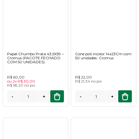
Papel Chumbo Prata 43,5X59 –
Cone poli incolor 14x23Cm com
Cromus (PACOTE FECHADO
50 unidades- Cromus
COM 50 UNIDADES)
R$ 60,00
R$ 22,00
ou
2x
R$ 30,00
R$ 21,34
no
pix
R$ 58,20
no
pix
-
+
-
+