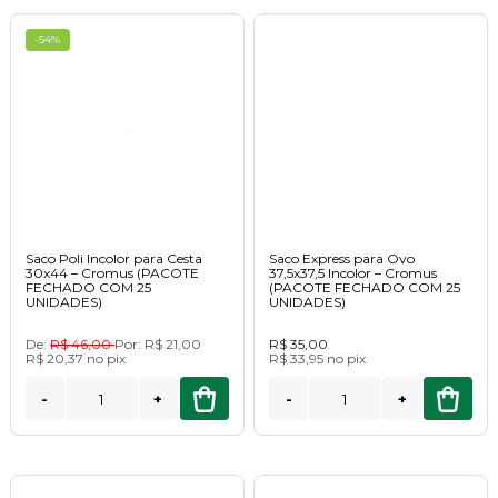
-54%
Saco Poli Incolor para Cesta
Saco Express para Ovo
30x44 – Cromus (PACOTE
37,5x37,5 Incolor – Cromus
FECHADO COM 25
(PACOTE FECHADO COM 25
UNIDADES)
UNIDADES)
De:
R$ 46,00
Por:
R$ 21,00
R$ 35,00
R$ 20,37
no
pix
R$ 33,95
no
pix
-
+
-
+