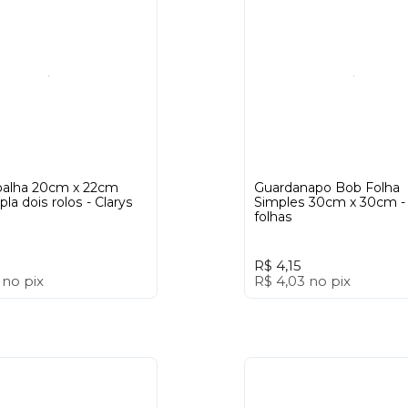
oalha 20cm x 22cm
Guardanapo Bob Folha
pla dois rolos - Clarys
Simples 30cm x 30cm -
folhas
R$ 4,15
2
no
pix
R$ 4,03
no
pix
+
+
-
-