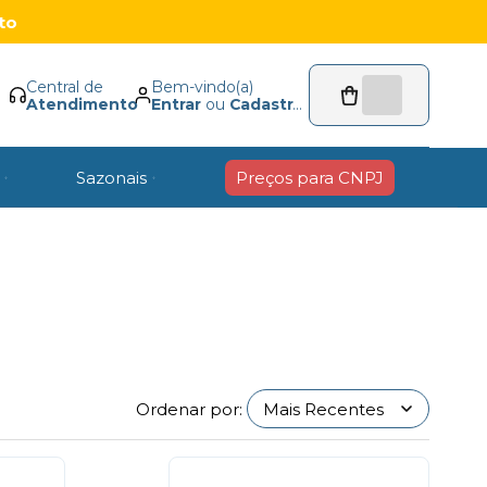
to
Central de
Bem-vindo(a)
Atendimento
Entrar
ou
Cadastrar
Sazonais
Preços para CNPJ
Ordenar por: