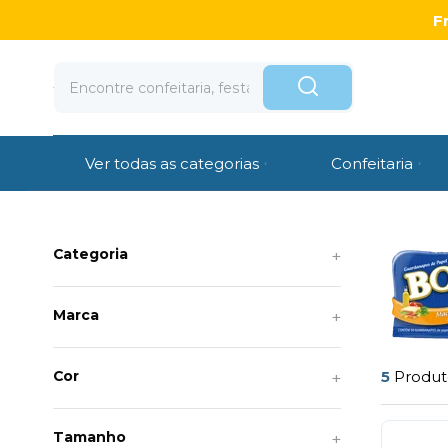
F
Ver todas as categorias
Confeitaria
Categoria
Marca
5
Produ
Cor
Tamanho