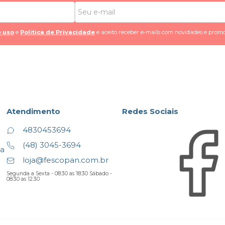
 uso
e
Politica de Privacidade
e aceito receber e-mails com novidades e promo
Atendimento
Redes Sociais
4830453694
(48) 3045-3694
ta
loja@fescopan.com.br
Segunda a Sexta - 08:30 as 18:30 Sábado -
08:30 as 12:30