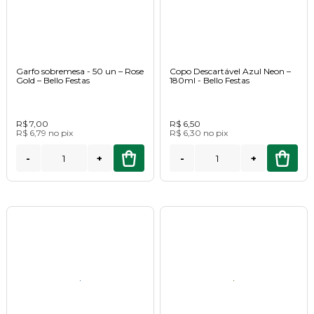
Garfo sobremesa - 50 un – Rose
Copo Descartável Azul Neon –
Gold – Bello Festas
180ml - Bello Festas
R$ 7,00
R$ 6,50
R$ 6,79
no
pix
R$ 6,30
no
pix
-
+
-
+