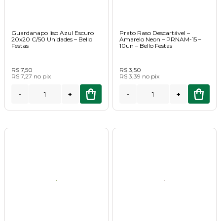
Guardanapo liso Azul Escuro
Prato Raso Descartável –
20x20 C/50 Unidades – Bello
Amarelo Neon – PRNAM-15 –
Festas
10un – Bello Festas
R$ 7,50
R$ 3,50
R$ 7,27
no
pix
R$ 3,39
no
pix
-
+
-
+