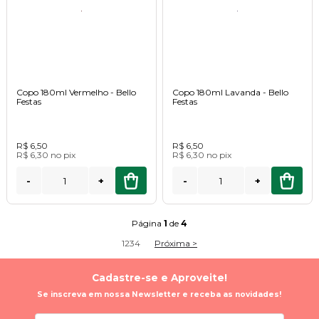
Copo 180ml Vermelho - Bello
Copo 180ml Lavanda - Bello
Festas
Festas
R$ 6,50
R$ 6,50
R$ 6,30
no
pix
R$ 6,30
no
pix
-
+
-
+
Página
1
de
4
1
2
3
4
Próxima >
Cadastre-se e Aproveite!
Se inscreva em nossa Newsletter e receba as novidades!