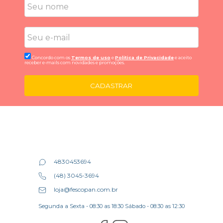
Concordo com os
Termos de uso
e
Politica de Privacidade
e aceito
receber e-mails com novidades e promoções.
CADASTRAR
4830453694
(48) 3045-3694
loja@fescopan.com.br
Segunda a Sexta - 08:30 as 18:30 Sábado - 08:30 as 12:30