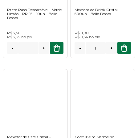
Prato Raso Descartável – Verde
Mexedor de Drink Cristal –
Limão – PR-15 – 10un – Bello
500un – Bello Festas
Festas
R$ 3,50
R$ 11,90
R$ 3,39
no
pix
R$ 11,54
no
pix
-
+
-
+
Mexedor de Café Cristal –
Copo 180ml Vermelho