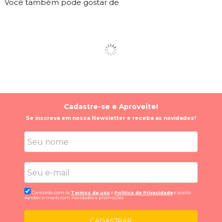
Você também pode gostar de
Cadastre-se e Aproveite!
Se inscreva em nossa Newsletter e receba as novidades!
Concordo com os
Termos de uso
e
Politica de Privacidade
e aceito
receber e-mails com novidades e promoções.
CADASTRAR