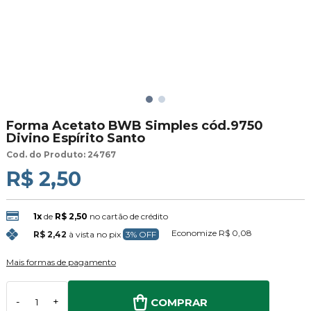
Forma Acetato BWB Simples cód.9750
Divino Espírito Santo
Cod. do Produto: 24767
R$ 2,50
1x
de
R$ 2,50
no cartão de crédito
Economize
R$ 0,08
R$ 2,42
à vista no pix
3% OFF
Mais formas de pagamento
COMPRAR
-
+