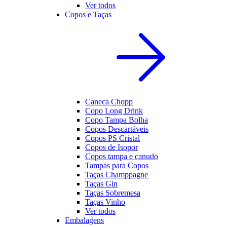
Ver todos
Copos e Taças
Caneca Chopp
Copo Long Drink
Copo Tampa Bolha
Copos Descartáveis
Copos PS Cristal
Copos de Isopor
Copos tampa e canudo
Tampas para Copos
Taças Champpagne
Taças Gin
Taças Sobremesa
Taças Vinho
Ver todos
Embalagens