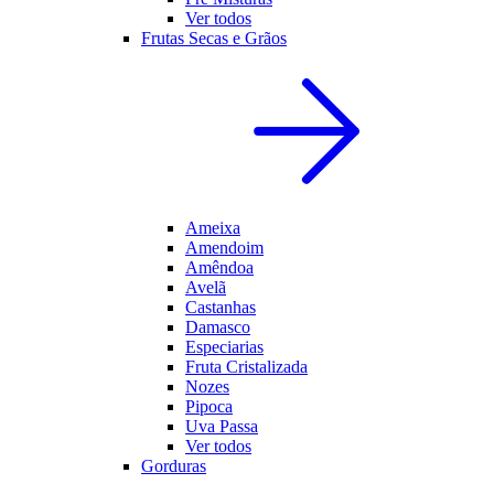
Ver todos
Frutas Secas e Grãos
Ameixa
Amendoim
Amêndoa
Avelã
Castanhas
Damasco
Especiarias
Fruta Cristalizada
Nozes
Pipoca
Uva Passa
Ver todos
Gorduras