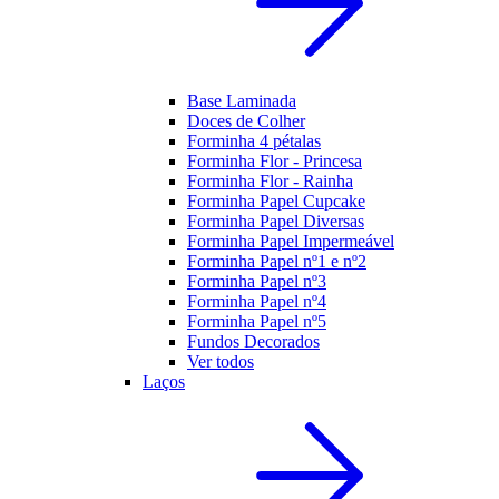
Base Laminada
Doces de Colher
Forminha 4 pétalas
Forminha Flor - Princesa
Forminha Flor - Rainha
Forminha Papel Cupcake
Forminha Papel Diversas
Forminha Papel Impermeável
Forminha Papel nº1 e nº2
Forminha Papel nº3
Forminha Papel nº4
Forminha Papel nº5
Fundos Decorados
Ver todos
Laços