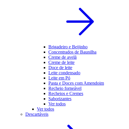
Brigadeiro e Beijinho
Concentrados de Baunilha
Creme de avelã
Creme de leite
Doce de leite
Leite condensado
Leite em Pó
Pasta e Doces com Amendoim
Recheio forneável
Recheios e Cremes
Saborizantes
Ver todos
Ver todos
Descartáveis