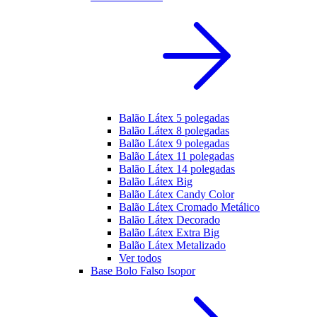
Balão Látex 5 polegadas
Balão Látex 8 polegadas
Balão Látex 9 polegadas
Balão Látex 11 polegadas
Balão Látex 14 polegadas
Balão Látex Big
Balão Látex Candy Color
Balão Látex Cromado Metálico
Balão Látex Decorado
Balão Látex Extra Big
Balão Látex Metalizado
Ver todos
Base Bolo Falso Isopor