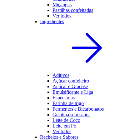
Miçangas
Pastilhas confeitadas
Ver todos
Ingredientes
Aditivos
Açúcar confeiteiro
Açúcar e Glucose
Emulsificante e Liga
Especiarias
Farinha de trigo
Fermentos e Bicarbonatos
Gelatina sem sabor
Leite de Coco
Leite em Pó
Ver todos
Recheios e Sabores