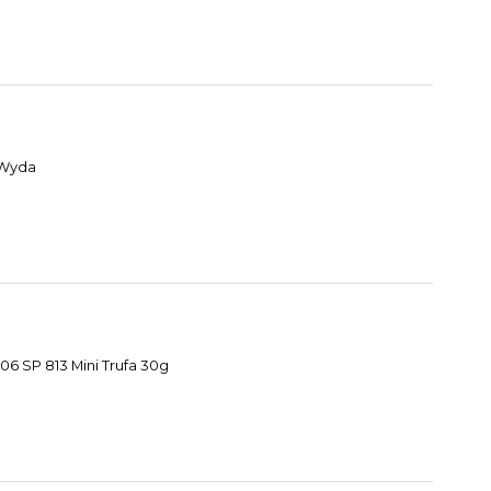
 Wyda
6 SP 813 Mini Trufa 30g