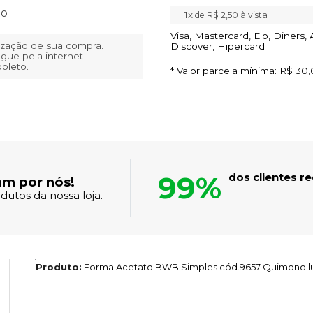
to
1x
de
R$ 2,50
à vista
Visa, Mastercard, Elo, Diners,
lização de sua compra.
Discover, Hipercard
gue pela internet
boleto.
* Valor parcela mínima:
R$ 30,
99%
dos clientes 
am por nós!
dutos da nossa loja.
Produto:
Forma Acetato BWB Simples cód.9657 Quimono l