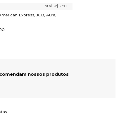
Total:
R$ 2,50
 American Express, JCB, Aura,
00
recomendam nossos produtos
utas