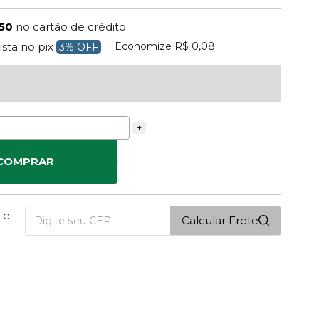
,50
no cartão de crédito
Economize
R$ 0,08
ista no pix
3% OFF
+
COMPRAR
 e
Calcular Frete
1
PONTOS