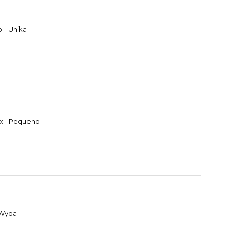
 – Unika
ox - Pequeno
 Wyda