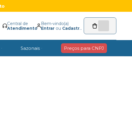
to
Central de
Bem-vindo(a)
Atendimento
Entrar
ou
Cadastrar
Sazonais
Preços para CNPJ