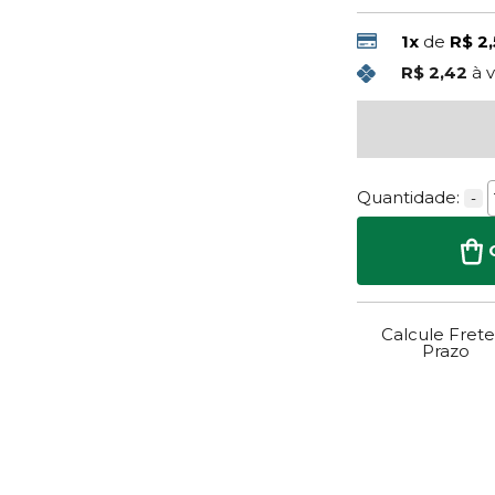
1x
de
R$ 2
R$ 2,42
à v
Quantidade:
-
Calcule Frete
Prazo