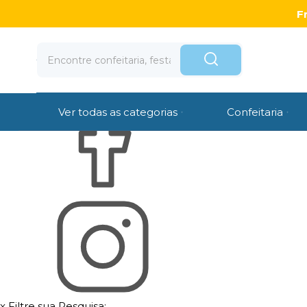
Olá Visitante!
Acesse sua conta e pedidos
F
Página Inicial
Quem Somos
Como Comprar
Fale Conosco
Venda Atacado
Ver todas as categorias
Confeitaria
x
Filtre sua Pesquisa: