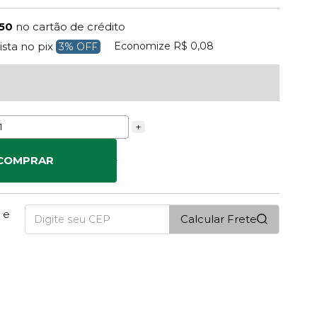
,50
no cartão de crédito
Economize
R$ 0,08
ista no pix
3% OFF
+
COMPRAR
 e
Calcular Frete
1
PONTOS