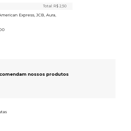
Total:
R$ 2,50
 American Express, JCB, Aura,
00
recomendam nossos produtos
utas