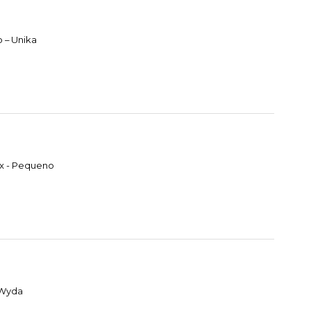
 – Unika
ox - Pequeno
 Wyda