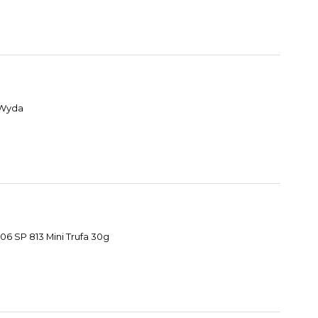
 Wyda
6 SP 813 Mini Trufa 30g