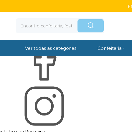
Olá Visitante!
Acesse sua conta e pedidos
F
Página Inicial
Quem Somos
Como Comprar
Fale Conosco
Venda Atacado
Ver todas as categorias
Confeitaria
x
Filtre sua Pesquisa: