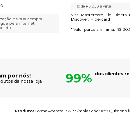
to
1x
de
R$ 2,50
à vista
Visa, Mastercard, Elo, Diners,
lização de sua compra.
Discover, Hipercard
gue pela internet
boleto.
* Valor parcela mínima:
R$ 30,
99%
dos clientes 
am por nós!
dutos da nossa loja.
Produto:
Forma Acetato BWB Simples cód.9657 Quimono l