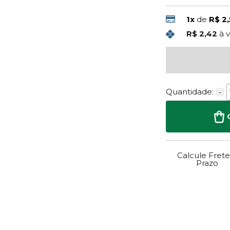
1x
de
R$ 2
R$ 2,42
à v
Quantidade:
-
Calcule Frete
Prazo