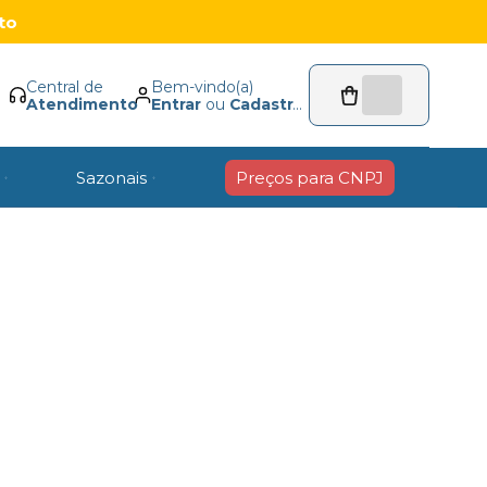
to
Central de
Bem-vindo(a)
Atendimento
Entrar
ou
Cadastrar
Sazonais
Preços para CNPJ