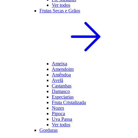
Ver todos
Frutas Secas e Grãos
Ameixa
Amendoim
Amêndoa
Avelã
Castanhas
Damasco
Especiarias
Fruta Cristalizada
Nozes
Pipoca
Uva Passa
Ver todos
Gorduras