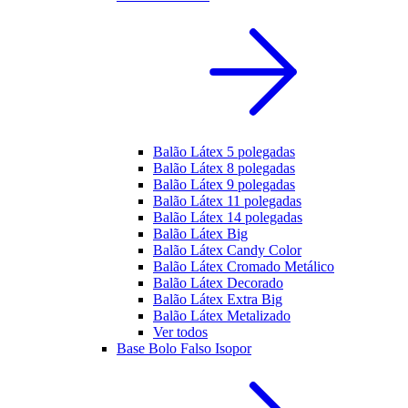
Balão Látex 5 polegadas
Balão Látex 8 polegadas
Balão Látex 9 polegadas
Balão Látex 11 polegadas
Balão Látex 14 polegadas
Balão Látex Big
Balão Látex Candy Color
Balão Látex Cromado Metálico
Balão Látex Decorado
Balão Látex Extra Big
Balão Látex Metalizado
Ver todos
Base Bolo Falso Isopor