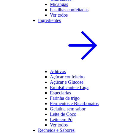
Miçangas
Pastilhas confeitadas
Ver todos
Ingredientes
Aditivos
Açúcar confeiteiro
Açúcar e Glucose
Emulsificante e Liga
Especiarias
Farinha de trigo
Fermentos e Bicarbonatos
Gelatina sem sabor
Leite de Coco
Leite em Pó
Ver todos
Recheios e Sabores