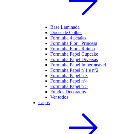
Base Laminada
Doces de Colher
Forminha 4 pétalas
Forminha Flor - Princesa
Forminha Flor - Rainha
Forminha Papel Cupcake
Forminha Papel Diversas
Forminha Papel Impermeável
Forminha Papel nº1 e nº2
Forminha Papel nº3
Forminha Papel nº4
Forminha Papel nº5
Fundos Decorados
Ver todos
Laços