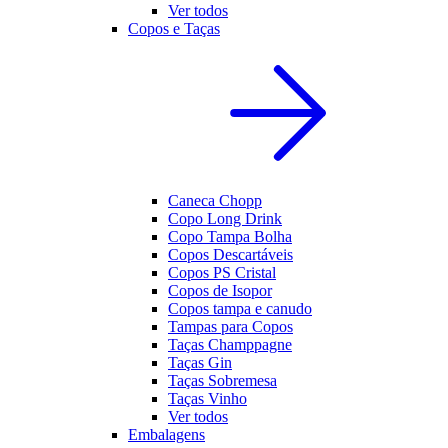
Ver todos
Copos e Taças
Caneca Chopp
Copo Long Drink
Copo Tampa Bolha
Copos Descartáveis
Copos PS Cristal
Copos de Isopor
Copos tampa e canudo
Tampas para Copos
Taças Champpagne
Taças Gin
Taças Sobremesa
Taças Vinho
Ver todos
Embalagens