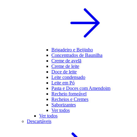
Brigadeiro e Beijinho
Concentrados de Baunilha
Creme de avelã
Creme de leite
Doce de leite
Leite condensado
Leite em Pó
Pasta e Doces com Amendoim
Recheio forneável
Recheios e Cremes
Saborizantes
Ver todos
Ver todos
Descartáveis