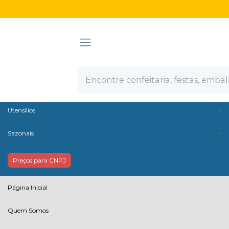
Olá Visitante!
Acesse sua conta e pedidos
Ver todas as categorias
Confeitaria
Embalagens
Descartáveis
Utensílios
Sazonais
Preços para CNPJ
Página Inicial
Quem Somos