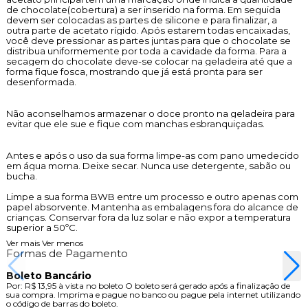
de chocolate(cobertura) a ser inserido na forma. Em seguida
devem ser colocadas as partes de silicone e para finalizar, a
outra parte de acetato rígido. Após estarem todas encaixadas,
você deve pressionar as partes juntas para que o chocolate se
distribua uniformemente por toda a cavidade da forma. Para a
secagem do chocolate deve-se colocar na geladeira até que a
forma fique fosca, mostrando que já está pronta para ser
desenformada.
Não aconselhamos armazenar o doce pronto na geladeira para
evitar que ele sue e fique com manchas esbranquiçadas.
Antes e após o uso da sua forma limpe-as com pano umedecido
em água morna. Deixe secar. Nunca use detergente, sabão ou
bucha.
Limpe a sua forma BWB entre um processo e outro apenas com
papel absorvente. Mantenha as embalagens fora do alcance de
crianças. Conservar fora da luz solar e não expor a temperatura
superior a 50ºC.
Ver mais
Ver menos
Formas de Pagamento
Boleto Bancário
Por:
R$ 13,95
à vista no boleto
O boleto será gerado após a finalização de
sua compra. Imprima e pague no banco ou pague pela internet utilizando
o código de barras do boleto.