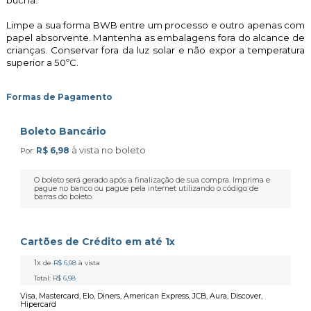
bucha.
Limpe a sua forma BWB entre um processo e outro apenas com
papel absorvente. Mantenha as embalagens fora do alcance de
crianças. Conservar fora da luz solar e não expor a temperatura
superior a 50ºC.
Formas de Pagamento
Boleto Bancário
à vista no boleto
R$ 6,98
Por:
O boleto será gerado após a finalização de sua compra. Imprima e
pague no banco ou pague pela internet utilizando o código de
barras do boleto.
Cartões de Crédito em até 1x
1x
de
R$ 6,98
à vista
Total:
R$ 6,98
Visa, Mastercard, Elo, Diners, American Express, JCB, Aura, Discover,
Hipercard