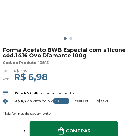
Forma Acetato BWB Especial com silicone
cód.1416 Ovo Diamante 100g
Cod. do Produto: 13815
De:
R$ 13,95
R$ 6,98
Por:
1x
de
R$ 6,98
no cartão de crédito
Economize
R$ 0,21
R$ 6,77
à vista no pix
3% OFF
Mais formas de pagamento
COMPRAR
-
+