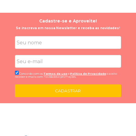
Cadastre-se e Aproveite!
Se inscreva em nossa Newsletter e receba as novidades!
Concordo com os
Termos de uso
e
Politica de Privacidade
e aceito
receber e-mails com novidades e promoções.
CADASTRAR