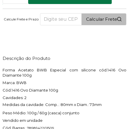
Calcular Frete
Calcule Frete e Prazo
3
PONTOS
Descrição do Produto
Forma Acetato BWB Especial com silicone cód.1416 Ovo
Diamante 100g
Marca: BWB
Cód.1416 Ovo Diamante 100g
Cavidades: 2
Medidas da cavidade: Comp..: 80mm x Diam.: 73mm
Peso Médio: 100g / 60g (casca) conjunto
Vendido em unidade
Cód. Barras:
7898942201509