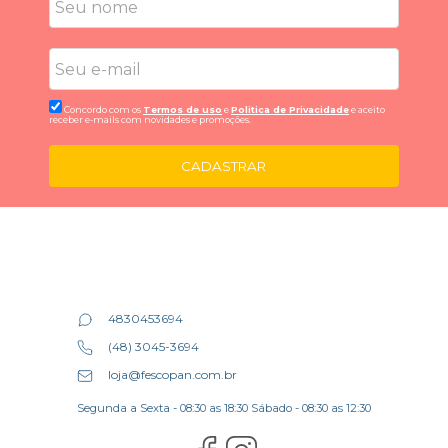
Concordo com os
Termos de uso
e
Politica de Privacidade
e aceito
receber e-mails com novidades e promoções.
CADASTRAR
4830453694
(48) 3045-3694
loja@fescopan.com.br
Segunda a Sexta - 08:30 as 18:30 Sábado - 08:30 as 12:30