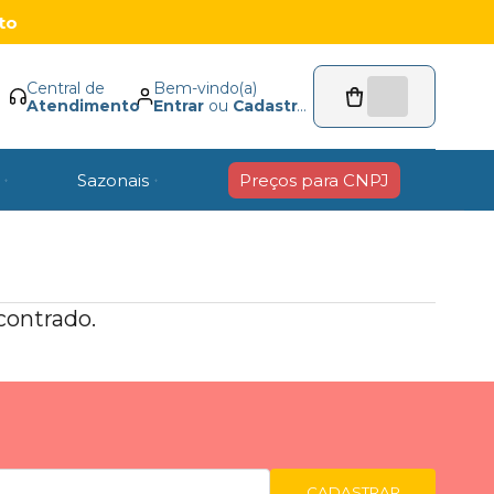
to
Central de
Bem-vindo(a)
Atendimento
Entrar
ou
Cadastrar
Sazonais
Preços para CNPJ
ontrado.
CADASTRAR