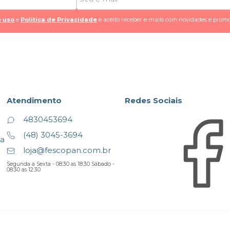
 uso
e
Politica de Privacidade
e aceito receber e-mails com novidades e promo
Atendimento
Redes Sociais
4830453694
(48) 3045-3694
ta
loja@fescopan.com.br
Segunda a Sexta - 08:30 as 18:30 Sábado -
08:30 as 12:30