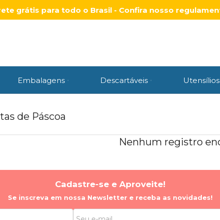
rete grátis para todo o Brasil - Confira nosso regulamen
Embalagens
Descartáveis
Utensílios
tas de Páscoa
Nenhum registro enc
Cadastre-se e Aproveite!
Se inscreva em nossa Newsletter e receba as novidades!